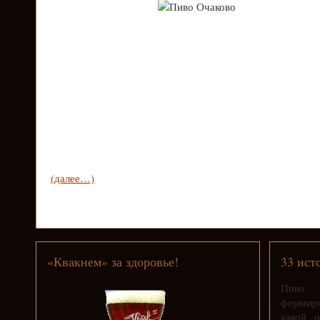
(далее…)
«Квакнем» за здоровье!
33 ист
Пиво 
формиро
какой 