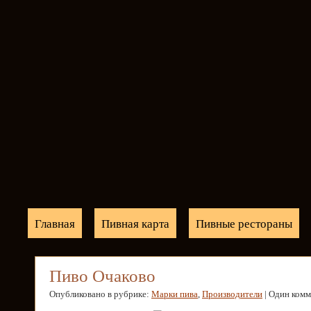
Главная
Пивная карта
Пивные рестораны
Пиво Очаково
Опубликовано в рубрике:
Марки пива
,
Производители
| Один ком