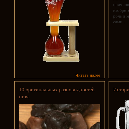
причино
изобре
роль в 
сами…
Читать далее
10 оригинальных разновидностей
Истори
пива