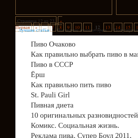
Страница 12 из 23
«
12
Первая
«
...
7
8
9
10
11
13
14
15
Лучшие статьи
Последние комментарии
Популярные
Пиво Очаково
Как правильно выбрать пиво в ма
Пиво в СССР
Ёрш
Как правильно пить пиво
St. Pauli Girl
Пивная диета
10 оригинальных разновидностей
Комикс. Социальная жизнь.
Реклама пива. Супер Боул 2011.