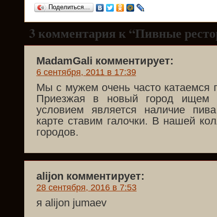
Поделиться…
3 комментария к “Пивные рест
MadamGali комментирует:
6 сентября, 2011 в 17:39
Мы с мужем очень часто катаемся п
Приезжая в новый город ищем 
условием является наличие пив
карте ставим галочки. В нашей ко
городов.
alijon комментирует:
28 сентября, 2016 в 7:53
я alijon jumaev