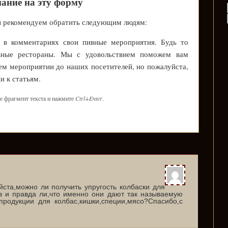
мание на эту форму
ы рекомендуем обратить следующим людям:
с в комментариях свои пивные мероприятия. Будь то
вные рестораны. Мы с удовольствием поможем вам
м мероприятии до наших посетителей, но пожалуйста,
и к статьям.
е фрагмент текста и нажмите
Ctrl+Enter
.
ста,можно ли получить упругость колбаски для
 и правда ли,что именно они дают так называемую
продукции для колбас,кишки,специи,мясо?Спасибо,с