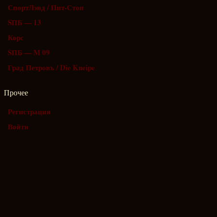
СпортЛэнд / Пит-Стоп
SПБ — 13
Корс
SПБ — M 09
Град Петровъ / Die Kneipe
Прочее
Регистрация
Войти