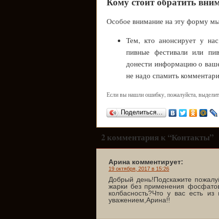
Кому стоит обратить вни
Особое внимание на эту форму м
Тем, кто анонсирует у на
пивные фестивали или пи
донести информацию о ваше
не надо спамить комментари
Если вы нашли ошибку, пожалуйста, выделит
Поделиться…
2 комментария к “Контакты”
Арина комментирует:
19 октября, 2017 в 15:26
Добрый день!Подскажите пожалуй
жарки без применения фосфатов
колбасность?Что у вас есть из 
уважением,Арина!!