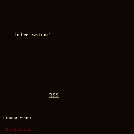
In beer we trust!
RSS
Пивное меню
История пива