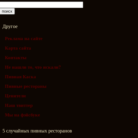
Другое
Реклама на сайте
Карта сайта
Контакты
Не нашли то, что искали?
Пивная Каска
Пивные рестораны
Ценители
Наш твиттер
Мы на фэйсбуке
5 случайных пивных ресторанов