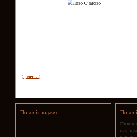
(далее…)
Пивной виджет
Пивной
Пивной
как пра
вручную