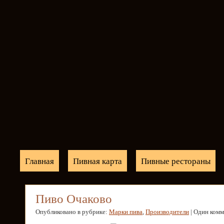
Главная
Пивная карта
Пивные рестораны
Пиво Очаково
Опубликовано в рубрике:
Марки пива
,
Производители
| Один ком