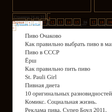
Страница 16 из 23
«
16
Первая
«
...
11
12
13
14
15
17
18
19
Лучшие статьи
Последние комментарии
Популярные
»
Пиво Очаково
Как правильно выбрать пиво в ма
Пиво в СССР
Ёрш
Как правильно пить пиво
St. Pauli Girl
Пивная диета
10 оригинальных разновидностей
Комикс. Социальная жизнь.
Реклама пива. Супер Боул 2011.