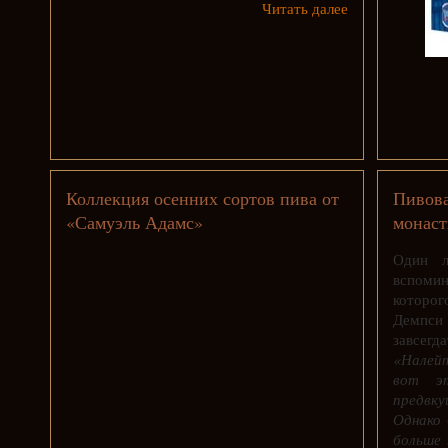
Читать далее
Коллекция осенних сортов пива от
Пивова
«Самуэль Адамс»
монаст
Один л
вспомин
которог
Демпси 
завсегд
«Налей
вот э
предвк
Однако 
больше 