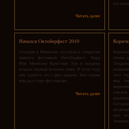
посети
Читать далее
Начался Октоберфест 2010
Коричн
Сегодня в Мюнхене состоялось открытие
Коричне
пивного фестиваля Октоберфест. Лорд
тёмно я
Мэр Мюнхена Кристиан Уде в полдень
Лондонс
вскрыл первый бочонок пива. В этом году
названи
ему удалось это с двух ударов. Тем самым
этот те
мэр дал старт фестивалю.
вид пи
коричне
хмеле
Читать далее
коричне
Сегодня
несколь
них эт
Америка