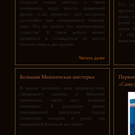
остается только мечтать о таком
Его су
понимании, когда вместо привычной
вручит
фразы: «Сам принеси!», раб послушно
рохи» в
доставляет нам охлажденную баночку
ровно с
пива. Что же делают эти замечательные
игрок. 
существа? В таком роботе может
А «Кру
храниться и охлаждаться до шести
выполни
баночек пива и две кружки.
Читать далее
Большая Мюнхенская шестерка
Первое
«Самуэ
В начале прошлого века производством
священного напитка в Мюнхене
занималось около двух десятков
пивоварен. В результате рынок
пивоваренной продукции города
полностью оказался в руках так
называемой Большой шестерки: