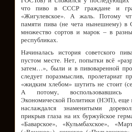
что пиво в СССР граждане и гра
«Жигулевское». А жаль. Потому чт
памяти пива (не чета нынешнему) в
множество сортов и марок – в разн
республиках.
Начиналась история советского пив
пустом месте. Нет, попытки всё «раз
затем…», были и в пивоваренной пр
следует поразмыслив, пролетариат п
«жидким хлебом» шутить не стоит (се
А потому, воспользовавшись 
Экономической Политики (НЭП), еще к
наслаждался знаменитыми дорево
прикрыв глаза на их буржуйское герм
«Баварское», «Кульмбахское», «Март
(«Венское»), чешское («Пильзенское»