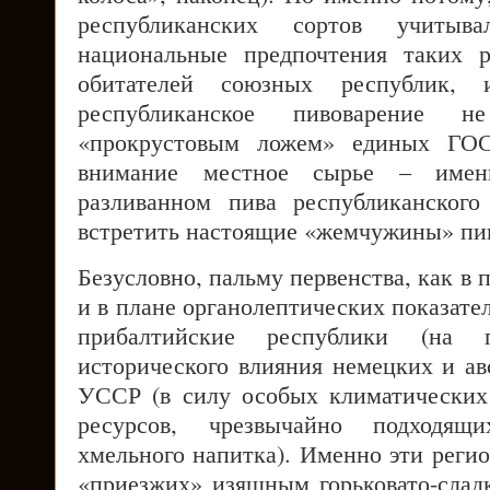
республиканских сортов учитыв
национальные предпочтения таких 
обитателей союзных республик, 
республиканское пивоварение 
«прокрустовым ложем» единых ГО
внимание местное сырье – име
разливанном пива республиканског
встретить настоящие «жемчужины» пив
Безусловно, пальму первенства, как в 
и в плане органолептических показате
прибалтийские республики (на п
исторического влияния немецких и ав
УССР (в силу особых климатических
ресурсов, чрезвычайно подходящ
хмельного напитка). Именно эти реги
«приезжих» изящным горьковато-сла