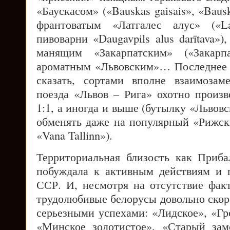
«Баускасом» («Bauskas gaisais», «Baus
франтоватым «Латгалес алус» («Lat
пивоварни «Daugavpils alus darītava»)
манящим «Закарпатским» («Закарпа
ароматным «Львовским»… Последнее 
сказать, сортами вполне взаимозам
поезда «Львов – Рига» охотно произв
1:1, а иногда и выше (бутылку «Львов
обменять даже на популярный «Рижск
«Vana Tallinn»).
Территориальная близость как Приб
побуждала к активным действиям и 
ССР. И, несмотря на отсутствие фак
трудолюбивые белорусы довольно скор
серьезными успехами: «Лидское», «Гр
«Минское золотистое», «Старый за