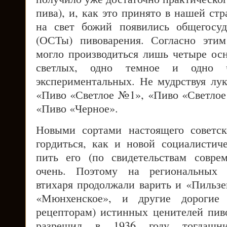
пива), и, как это принято в нашей стр
на свет божий появились общегосуд
(ОСТы) пивоварения. Согласно эти
могло производиться лишь четыре осн
светлых, одно темное и одно ч
экспериментальных. Не мудрствуя лук
«Пиво «Светлое №1», «Пиво «Светло
«Пиво «Черное».
Новыми сортами настоящего советс
гордиться, как и новой социалистич
пить его (по свидетельствам совре
очень. Поэтому на региональных 
втихаря продолжали варить и «Пильзе
«Мюнхенское», и другие дорогие
рецепторам) истинных ценителей пив
разрешил в 1936 году тогдашн