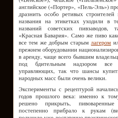
английское («Портер», «Пель-Эль») пр
дразнить особо ретивых строителей
названия на этикетках уходили в т
названий советских пивзаводов, т
«Красная Бавария». Само же пиво как
все тем же добрым старым
лагером
и
прежнем оборудовании национализиро
в аренду, чаще всего бывшим владель
под бдительным надзором все
управляющих, так что шансы купит
народных масс были очень велики.
Эксперименты с рецептурой началис
годов прошлого века: именно к то
решено прикрыть, пивоваренные 
постепенно прибрало к рукам (ви
получило уже достаточно практическог