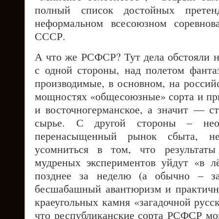
полный список достойных претен
неформальном всесоюзном соревнов
СССР.
А что же РСФСР? Тут дела обстояли н
с одной стороны, над полетом фанта
производимые, в основном, на россий
мощностях «общесоюзные» сорта и при
и восточногерманское, а значит — ст
сырье. С другой стороны – нео
перенасыщенный рынок сбыта, н
усомниться в том, что результат
мудреных экспериментов уйдут «в л
позднее за неделю (а обычно – за
бесшабашный авантюризм и практичн
краеугольных камня «загадочной русс
что республиканские сорта РСФСР мог