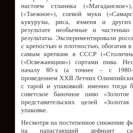
настоем стланика («Магаданское»)
(«Таежное»), соевой муки («Самар
кукурузы, риса, ячменя и други
результате необычные и частенько
результаты. Экспериментировали росс
с крепостью и плотностью, обогатив в
самым крепким в СССР («Столичн
(«Освежающим») сортами пива. Нес
началу 80-х (а точнее – с 1980-г
проведением ХХII Летних Олимпийски
с тарой и упаковкой: именно тогда
советское баночное пиво «Золотое
представительских целей «Золотая
упаковке.
Несмотря на постепенное снижение фи
на нарастающий дефицит сам