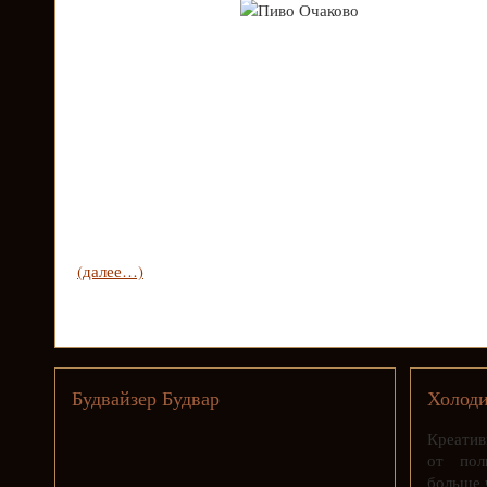
(далее…)
Будвайзер Будвар
Холод
Креатив
от пол
больше 