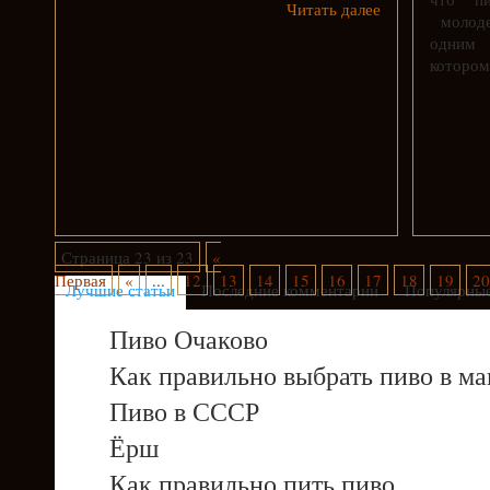
Читать далее
молоде
одним 
котором
Страница 23 из 23
«
Первая
«
...
12
13
14
15
16
17
18
19
20
Лучшие статьи
Последние комментарии
Популярные
Пиво Очаково
Как правильно выбрать пиво в ма
Пиво в СССР
Ёрш
Как правильно пить пиво