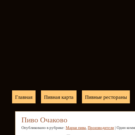
Главная
Пивная карта
Пивные рестораны
Пиво Очаково
Опубликовано в рубрике:
Марки пива
,
Производители
| Один ком