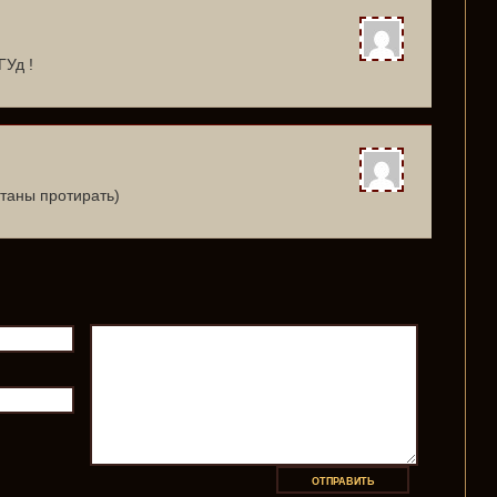
ГУд !
таны протирать)