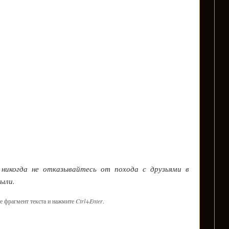
: никогда не отказывайтесь от похода с друзьями в
были.
е фрагмент текста и нажмите
Ctrl+Enter
.