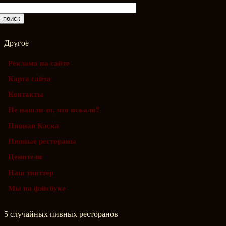
Другое
Реклама на сайте
Карта сайта
Контакты
Не нашли то, что искали?
Пивная Каска
Пивные рестораны
Ценители
Наш твиттер
Мы на фэйсбуке
5 случайных пивных ресторанов