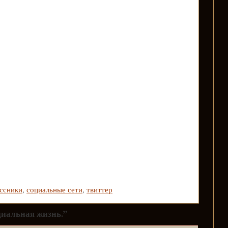
ссники
,
социальные сети
,
твиттер
циальная жизнь.”