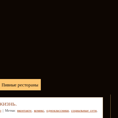
Пивные рестораны
жизнь.
р
| Метки:
вконтакте
,
комикс
,
одноклассники
,
социальные сети
,