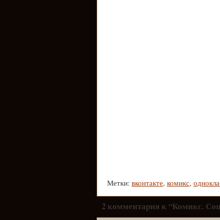
Метки:
вконтакте
,
комикс
,
однокла
2 комментария к “Комикс. Со