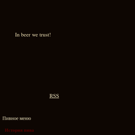
In beer we trust!
RSS
Пивное меню
История пива