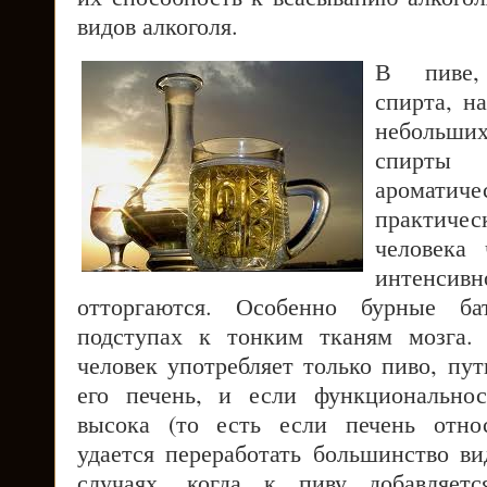
видов алкоголя.
В пиве,
спирта, н
небольших
спирты
аромат
практичес
человека 
интенсив
отторгаются. Особенно бурные ба
подступах к тонким тканям мозга. 
человек употребляет только пиво, пу
его печень, и если функциональнос
высока (то есть если печень относ
удается переработать большинство ви
случаях, когда к пиву добавляет