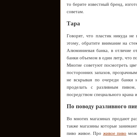
то берите известный бренд, изго
советам.
Тара
Говорят, что пластик никуда не 
этому, обратите внимание на сте
Алюминиевая банка, в отличие от
банки объемом в один литр, что п
Многие советуют посмотреть цвет
посторонних запахов, прозрачным,
не вскрывая по очереди банки 
проделать с разливным пивом
посредством специального крана и
По поводу разливного пи
Во многих магазинах продают раз
также магазины которые занимают
пиво живое. Про
живое пиво
може