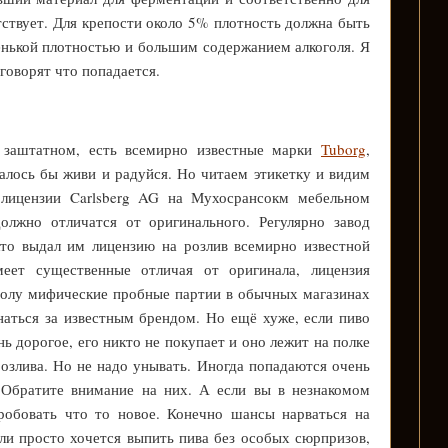
тствует. Для крепости около 5% плотность должна быть
енькой плотностью и большим содержанием алкоголя. Я
говорят что попадается.
 заштатном, есть всемирно известные марки
Tuborg
,
лось бы живи и радуйся. Но читаем этикетку и видим
 лицензии Carlsberg AG на Мухосрансокм мебельном
олжно отличатся от оригинального. Регулярно завод
то выдал им лицензию на розлив всемирно известной
еет существенные отличая от оригинала, лицензия
полу мифические пробные партии в обычных магазинах
гнаться за известным брендом. Но ещё хуже, если пиво
нь дорогое, его никто не покупает и оно лежит на полке
озлива. Но не надо унывать. Иногда попадаются очень
 Обратите внимание на них. А если вы в незнакомом
пробовать что то новое. Конечно шансы нарваться на
сли просто хочется выпить пива без особых сюрпризов,