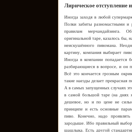
Лирическое отступление 
Иногда заходя в любой супермарк
Полки забиты разномастными и 
правилам мерчандайзинга. О
оригинальной таре, казалось бы, 
неискушённого пивомана. Неодн
картину, компания выбирает пив
Иногда в компании попадается б
разбирающиеся в вопросе, и он п
Всё это кончается грозным окри
такие наезды делает прекрасная п
А в самых запущенных случаях это
в самой большой таре (на днях 
дешевое, но и по цене не силь
принципе и есть основные пара
пиво. Конечно, надо проявлять
зародыше. Ибо правильный выбор 
шашлыка. Есть другой стандартны