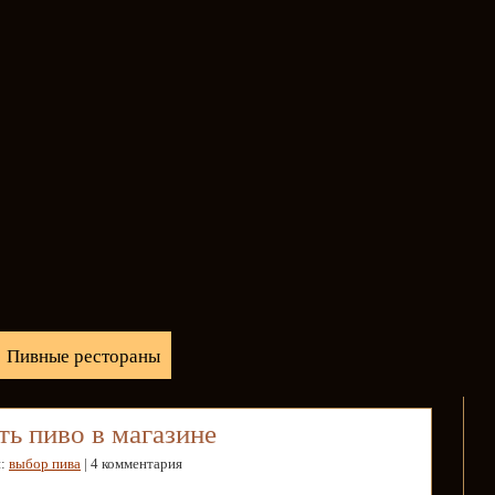
Пивные рестораны
ть пиво в магазине
и:
выбор пива
| 4 комментария