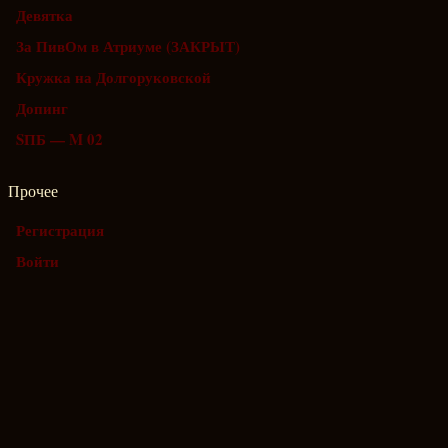
Девятка
За ПивОм в Атриуме (ЗАКРЫТ)
Кружка на Долгоруковской
Допинг
SПБ — M 02
Прочее
Регистрация
Войти