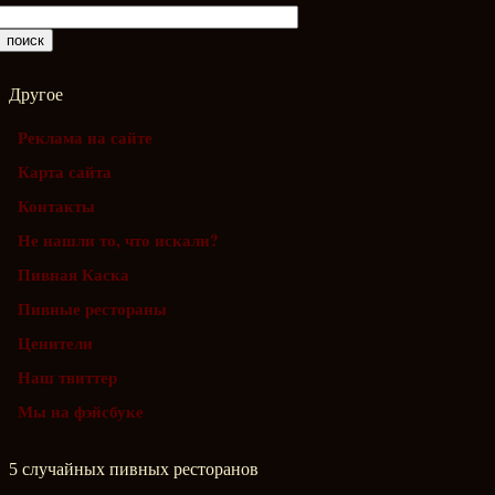
Другое
Реклама на сайте
Карта сайта
Контакты
Не нашли то, что искали?
Пивная Каска
Пивные рестораны
Ценители
Наш твиттер
Мы на фэйсбуке
5 случайных пивных ресторанов