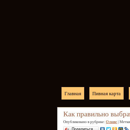
Главная
Пивная карта
Как правильно выбра
Опубликовано в рубрике:
О пиве
| Метк
Поделиться…