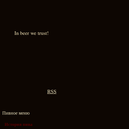
In beer we trust!
RSS
Пивное меню
История пива