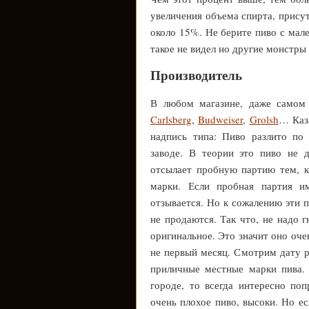
увеличения объема спирта, прису
около 15%. Не берите пиво с мал
такое не видел но другие монстры 
Производитель
В любом магазине, даже самом
Carlsberg
,
Budweiser
,
Grolsh
… Каза
надпись типа: Пиво разлито по
заводе. В теории это пиво не д
отсылает пробную партию тем, к
марки. Если пробная партия им
отзывается. Но к сожалению эти 
не продаются. Так что, не надо 
оригинальное. Это значит оно оче
не первый месяц. Смотрим дату р
приличные местные марки пива.
городе, то всегда интересно по
очень плохое пиво, высоки. Но е