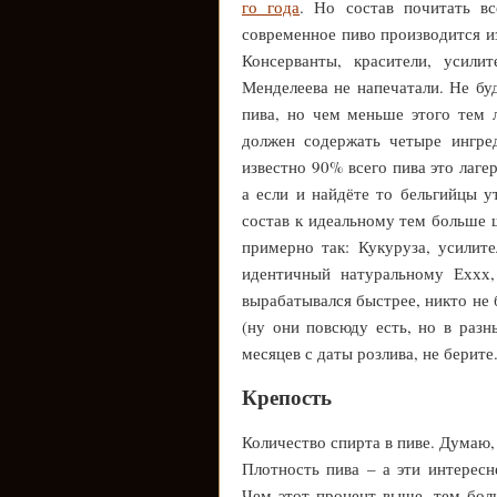
го года
. Но состав почитать вс
современное пиво производится из
Консерванты, красители, усил
Менделеева не напечатали. Не бу
пива, но чем меньше этого тем
должен содержать четыре ингре
известно 90% всего пива это лаге
а если и найдёте то бельгийцы 
состав к идеальному тем больше 
примерно так: Кукуруза, усилите
идентичный натуральному Еххх,
вырабатывался быстрее, никто не 
(ну они повсюду есть, но в разн
месяцев с даты розлива, не берите
Крепость
Количество спирта в пиве. Думаю
Плотность пива – а эти интересн
Чем этот процент выше, тем бол