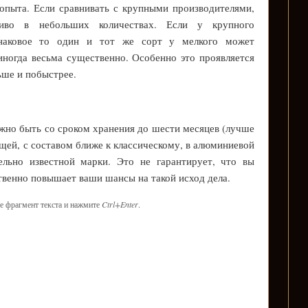
 опыта. Если сравнивать с крупными производителями,
иво в небольших количествах. Если у крупного
инаковое то один и тот же сорт у мелкого может
 иногда весьма существенно. Особенно это проявляется
ьше и побыстрее.
лжно быть со сроком хранения до шести месяцев (лучше
кущей, с составом ближе к классическому, в алюминиевой
ельно известной марки. Это не гарантирует, что вы
твенно повышает ваши шансы на такой исход дела.
е фрагмент текста и нажмите
Ctrl+Enter
.