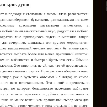
или крик души
ет и подходя к стеллажам с пивом, глаза разбегаются.
разнокалиберными бутылками, разложенными по всем
бклеенные красивыми цветастыми этикетками, в
на любой самый взыскательный вкус, радуют глаз любого
ократно мне приходилось видеть в магазине такую
о для вечеринки, шашлыков или другого мероприятия.
олее взыскательный человек или хотя бы минимально
ытается выбрать более или менее приличный напиток.
ком не выёживатся и быстрее брать что есть. Обычно
оловина. Это пиво пить не ей, так что её простительно.
 делает сильная сторона. В результате выбирается пиво
я видел уже в бутылках объемом 2.5 литра) не самое
но от него отличающимся. Эти а ещё и крепость, в
метры, по которым большинство населения выбирают
 силу воли и пресекать подобные поползновения в
пива не менее важен, чем правильный выбор мяса для
й случай, стоит человек у этих стеллажей и не знает,