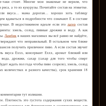
е-таки стоит. Многие мои знакомые не верили, что
 риса, а то из кукурузы. Почитайте состав на этикетке.
ители вкуса… мама дорогая… хорошо хоть таблицу
дем вдаваться в подробности что означают Е в составе
 лучше. В недостижимом идеале если это
лагер
состав
диента: хмель, солод, пивные дрожжи и воду. А как
ры.
Ламбик
в наших магазинах вы всё равно не найдёте,
утверждают что неправильный. В остальном чем ближе
шансов получить приличное пиво. А если состав звучит
ль вкуса Еххх, консервант Еххх, аромат близкий или
 вода, дрожжи, сахар (сахар для того чтобы спирт
будет ждать пол года чтобы пиво созрело), хмель, солод
ых количествах и разного качества), срок хранения 18
.
, комментарии тут излишни.
ее. Плотность это густота содержания сухих веществ.
ьший материал для ферментации и соответственно для