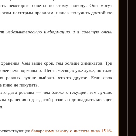
ать некоторые советы по этому поводу. Они могут
я этим нехитрым правилам, шансы получить достойное
ут небезынтересную информацию и я советую очень
 хранения. Чем выше срок, тем больше химикатов. Три
более чем нормально. Шесть месяцев уже хуже, но тоже
их равных лучше выбрать что-то другое. Если срок
е пиво не покупать.
это дата розлива — чем ближе к текущей, тем лучше.
ком хранения год с датой розлива одиннадцать месяцев
я.
оответствующее
баварскому закону о чистоте пива 1516-