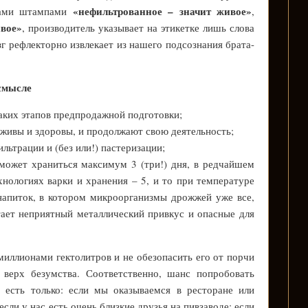
«нефильтрованное – значит живое»
гами штампами
,
ивое»
, производитель указывает на этикетке лишь слова
г рефлекторно извлекает из нашего подсознания брата-
смысле
аких этапов предпродажной подготовки;
 живы и здоровы, и продолжают свою деятельность;
ильтрации и (без или!) пастеризации;
 может храниться максимум 3 (три!) дня, в редчайшем
нологиях варки и хранения – 5, и то при температуре
напиток, в котором микроорганизмы дрожжей уже все,
тает неприятный металлический привкус и опасные для
миллионами гектолитров и не обезопасить его от порчи
 верх безумства. Соответственно, шанс попробовать
 есть только: если мы оказываемся в ресторане или
сли у нас есть очень близкие друзья на пивзаводе; если