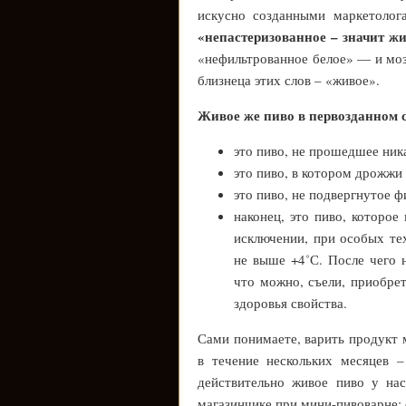
искусно созданными маркетоло
«непастеризованное – значит ж
«нефильтрованное белое» — и моз
близнеца этих слов – «живое».
Живое же пиво в первозданном 
это пиво, не прошедшее ник
это пиво, в котором дрожжи
это пиво, не подвергнутое ф
наконец, это пиво, которое
исключении, при особых тех
не выше +4˚С. После чего 
что можно, съели, приобре
здоровья свойства.
Сами понимаете, варить продукт 
в течение нескольких месяцев –
действительно живое пиво у нас
магазинчике при мини-пивоварне; е