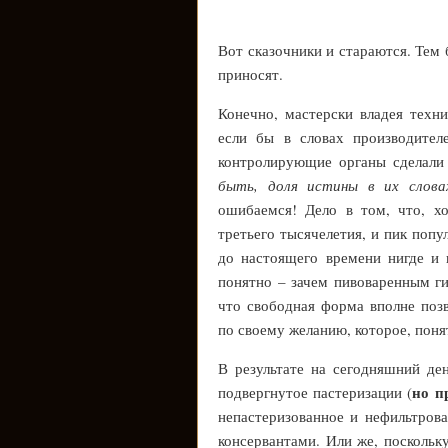
Вот сказочники и стараются. Тем 
приносят.
Конечно, мастерски владея техн
если бы в словах производител
контролирующие органы сделали 
быть, доля истины в их слова
ошибаемся! Дело в том, что, х
третьего тысячелетия, и пик попу
до настоящего времени нигде и 
понятно – зачем пивоваренным ги
что свободная форма вполне позв
по своему желанию, которое, пон
В результате на сегодняшний де
но п
подвергнутое пастеризации (
непастеризованное и нефильтров
консервантами. Или же, поскольк