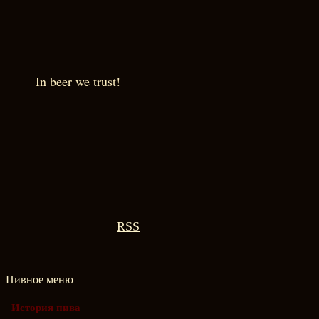
In beer we trust!
RSS
Пивное меню
История пива