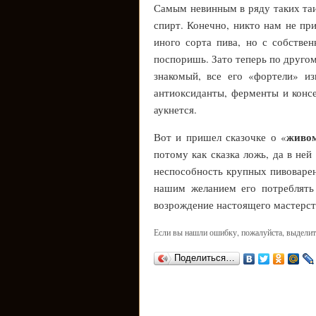
Самым невинным в ряду таких таи
спирт. Конечно, никто нам не при
иного сорта пива, но с собстве
поспоришь. Зато теперь по другом
знакомый, все его «фортели» из
антиоксиданты, ферменты и консе
аукнется.
живо
Вот и пришел сказочке о «
потому как сказка ложь, да в не
неспособность крупных пивоварен
нашим желанием его потреблять 
возрождение настоящего мастерст
Если вы нашли ошибку, пожалуйста, выделит
Поделиться…