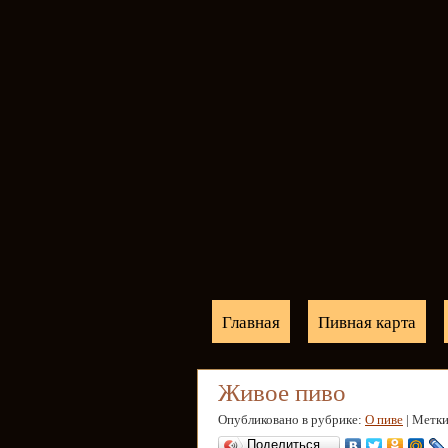
Главная
Пивная карта
Живое пиво
Опубликовано в рубрике:
О пиве
| Метк
Поделиться…