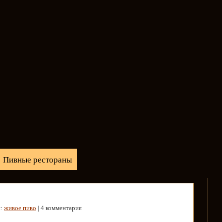
Пивные рестораны
и:
живое пиво
| 4 комментария