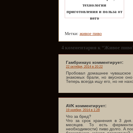
технологии
приготовления и польза от
него
Метки:
живое пиво
4 комментария к “Живое пиво
Гамбринаус комментирует:
22 октября, 2014 в 20:22
Пробовал домашнее чувашское п
знакомых брали, но вкусное оно
Теперь всегда ищу его, но не нах
AVK комментирует:
19 ноября, 2014 в 1:28
Что за бред?
Что за срок хранения в 3 дня.
месяцев. То есть ферментир
необходимости) пиво долго. А пос