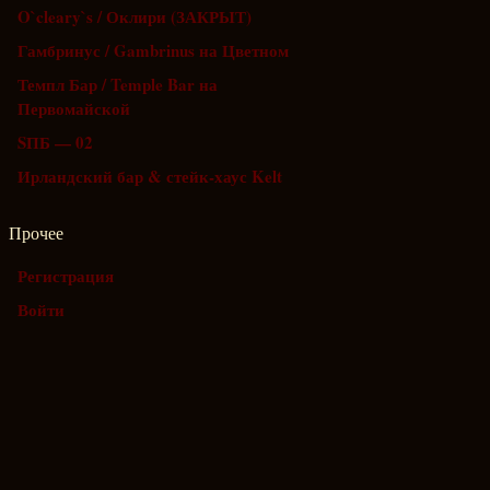
O`cleary`s / Оклири (ЗАКРЫТ)
Гамбринус / Gambrinus на Цветном
Темпл Бар / Temple Bar на
Первомайской
SПБ — 02
Ирландский бар & стейк-хаус Kelt
Прочее
Регистрация
Войти