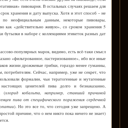
ртативная» пивоварня. В остальных случаях решаем для
а срок хранения и дату выпуска. Хотя и этот способ – не
: по неофициальным данным, некоторые пивовары,
ю как «действительно живую», со сроком хранения 5
ки бутылки в наборе с коллекциями этикеток разных дат
ассово-популярных марок, видимо, есть всё-таки смысл
казано «фильтрованное, пастеризованное», ибо все иные
ков жизни дрожжевые грибки, гораздо менее гуманны,
, потребителям. Сейчас, например, уже не секрет, что
пользовали формалин, чьи тератогенные и мутагенные
 настоящих ценителей пива долго и безнаказанно,
а (
хлорид кобальта, например, ставший причиной
енцев пива от специфического поражения сердечной
опатии
). Но это все то, что сегодня уже запрещено. А
простой причине, что о нем никто пока ничего не знает)
ется.