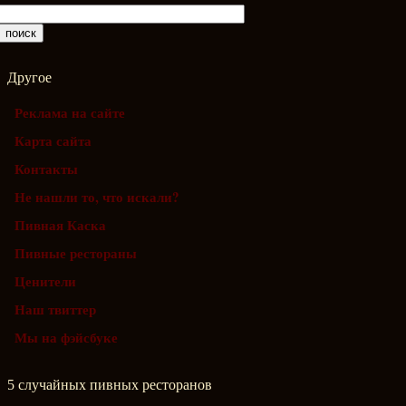
Другое
Реклама на сайте
Карта сайта
Контакты
Не нашли то, что искали?
Пивная Каска
Пивные рестораны
Ценители
Наш твиттер
Мы на фэйсбуке
5 случайных пивных ресторанов