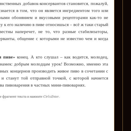
нственных добавок-консервантов становится, пожалуй,
знается в том, что он является ингредиентом того или
нными обонянием и вкусовыми рецепторами как-то не
у к его наличию в пиве относишься – всё ж таки старый
вестны наперечет, не то, что разные стабилизаторы,
рванты, общение с которыми не известно чем и когда
м пиве»
конец. А кто слушал – как водится, молодец,
й намек: добрым молодцам урок! Возможно, именно эта
ных концернов производить живое пиво в сочетании с
и станут той отправной точкой, с которой начнется
ва пивоварения в частных мини-пивоварнях.
е фрагмент текста и нажмите
Ctrl+Enter
.