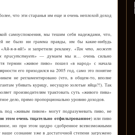
более, что эти старанья им еще и очень неплохой доход
икой самоуспокоения, мы тешим себя надеждами, что,
ей не было ни грамма правды, им бы какие-нибудь
«Ай-я-я-яй!» и запретили рекламу.
«Так что, может
х присутствует»
— думаем мы и… очень сильно
отя термин «живое пиво» пошел «в народ» с начала
лярности его приходился на 2005 год, само это понятие
никем не регламентировано (что, в общем-то, вполне
гантам убивать курицу, несущую золотые яйца?!). Так
оляет производителям трактовать суть «живого пива»
ятное дело, прямо пропорционально уровню доходов.
нь под «живым пивом» могут подразумевать пиво, не
ри этом очень тщательно отфильтрованное
) или пиво
анное, но при этом щедро сдобренное всевозможными
у наше сознание уже в достаточной степени загружено