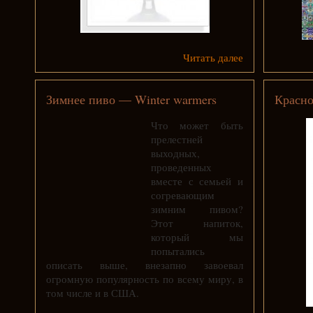
Читать далее
Зимнее пиво — Winter warmers
Красно
Что может быть
прелестней
выходных,
проведенных
вместе с семьей и
согревающим
зимним пивом?
Этот напиток,
который мы
попытались
описать выше, внезапно завоевал
огромную популярность по всему миру, в
том числе и в США.