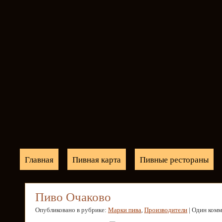
Главная
Пивная карта
Пивные рестораны
Пиво Очаково
Опубликовано в рубрике:
Марки пива
,
Производители
| Один ком