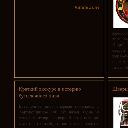
Читать далее
высоким
ярко в
Индийс
сварен
выраже
рекламе
газете «
Краткий экскурс в историю
Шварц
бутылочного пива
Бутылочное пиво впервые появилось в
Хертфордшире 440 лет назад. Одна из
самых популярных версий этой истории
гласит, что изобретение такого напитка