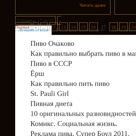
Читать далее
Страница 17 из 23
«
17
Первая
«
...
12
13
14
15
16
18
19
20
Лучшие статьи
Последние комментарии
Популярные
Пиво Очаково
Как правильно выбрать пиво в ма
Пиво в СССР
Ёрш
Как правильно пить пиво
St. Pauli Girl
Пивная диета
10 оригинальных разновидностей
Комикс. Социальная жизнь.
Реклама пива. Супер Боул 2011.