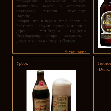
принадлежит забывчивому пастору
англиканской церкви и страстному
поклоннику рыбалки Александеру
Ноуэллу.
Говорят, что в первые годы правления
Елизаветы I Ноуэлл служил в церкви в
деревне Мач-Хедхем (графство
Хертфордшир), которая находилась в
двадцати милях к северу от Лондона.
Читать далее
Урбок
Темное
(Dunke