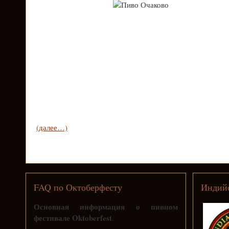
(далее…)
FAQ по Октоберфесту
Индийс
Основная информация о пивном
фестивале Oktoberfest
.