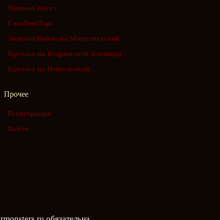
Пивной Котел
ГлавПивТорг
Золотая Вобла на Марксистской
Кружка на Кудринской площади
Кружка на Никольской
Прочее
Регистрация
Войти
rmonsters.ru
обязательна.