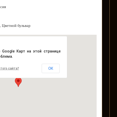
ссия
, Цветной бульвар
е Google Карт на этой странице
облема.
ОК
того сайта?