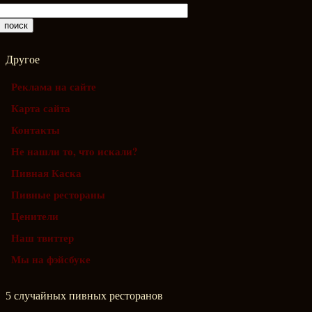
Другое
Реклама на сайте
Карта сайта
Контакты
Не нашли то, что искали?
Пивная Каска
Пивные рестораны
Ценители
Наш твиттер
Мы на фэйсбуке
5 случайных пивных ресторанов