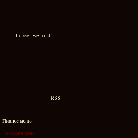
In beer we trust!
RSS
Пивное меню
История пива