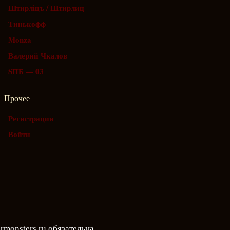
Штирлiцъ / Штирлиц
Тинькофф
Monza
Валерий Чкалов
SПБ — 03
Прочее
Регистрация
Войти
rmonsters.ru
обязательна.