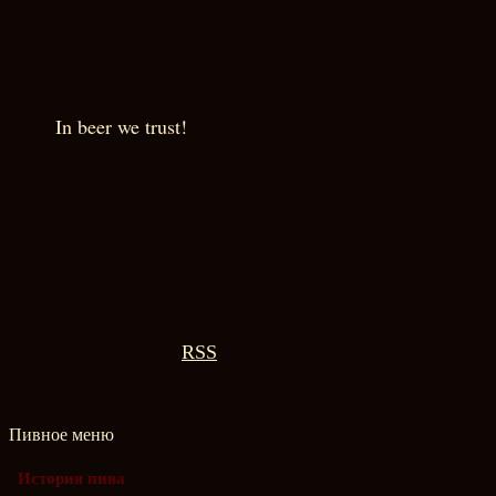
In beer we trust!
RSS
Пивное меню
История пива