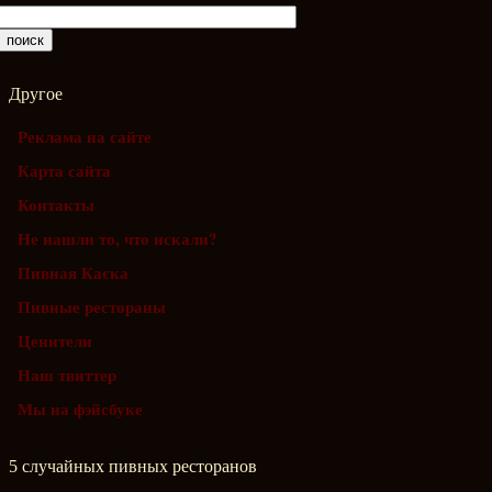
Другое
Реклама на сайте
Карта сайта
Контакты
Не нашли то, что искали?
Пивная Каска
Пивные рестораны
Ценители
Наш твиттер
Мы на фэйсбуке
5 случайных пивных ресторанов