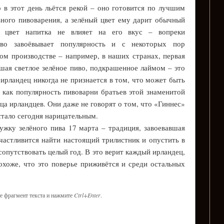
о в этот день льётся рекой – оно готовится по лучшим
ного пивоварения, а зелёный цвет ему дарит обычный
й цвет напитка не влияет на его вкус – вопреки
иво завоёвывает популярность и с некоторых пор
м производстве – например, в наших странах, первая
шая светлое зелёное пиво, подкрашенное лаймом – это
ирландец никогда не признается в том, что может быть
к как популярность пивоварни братьев этой знаменитой
ца ирландцев. Они даже не говорят о том, что «Гиннес»
стало сегодня нарицательным.
ужку зелёного пива 17 марта – традиция, завоевавшая
частливится найти настоящий трилистник и опустить в
 сопутствовать целый год. В это верит каждый ирландец,
хоже, что это поверье приживётся и среди остальных
е фрагмент текста и нажмите
Ctrl+Enter
.