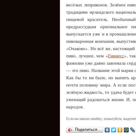
весёлых леприконов. Зелёное пив
традициям ирландского националь
пищевой краситель. Необычны
предрассудкам оригинальное п
выпускается уже и в промышленно
пивоваренная компания, выпустив
«Очаково». Но всё же, настоящий 
пиво, лучшее, чем «
Гиннесс
», та
фамилии уже давно завоевала серд
— это пиво. Название этой марки 
Как бы то ни было, но выпить кр
почти половину мира. А если пос
зелёную жидкость, то удача будет
умеющий радоваться жизни. И, по
народов.
Если вы нашли ошибку, пожалуйста, выделит
Поделиться…