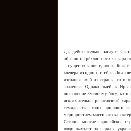
Да, действительно заслуги Свя
обычного трёхлистного клевера о
– существование единого Бога в 
клевера из одного стебля. Люди в
изгнания змей из страны, то в э
значение. Однако змей в Ирла
поклонение Змеиному богу, котор
исключительно религиозный хара
семидесятые годы прошлого ве
мероприятием массового характер
Сегодня многие европейские ст
люди выходят на парады, украш