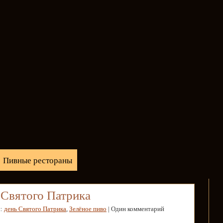
Пивные рестораны
 Святого Патрика
и:
день Святого Патрика
,
Зелёное пиво
| Один комментарий