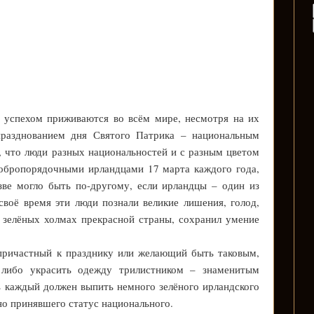
 успехом приживаются во всём мире, несмотря на их
празднованием дня Святого Патрика – национальным
, что люди разных национальностей и с разным цветом
добропорядочными ирландцами 17 марта каждого года,
зве могло быть по-другому, если ирландцы – один из
воё время эти люди познали великие лишения, голод,
 зелёных холмах прекрасной страны, сохранил умение
причастный к празднику или желающий быть таковым,
 либо украсить одежду трилистником – знаменитым
ь каждый должен выпить немного зелёного ирландского
но принявшего статус национального.