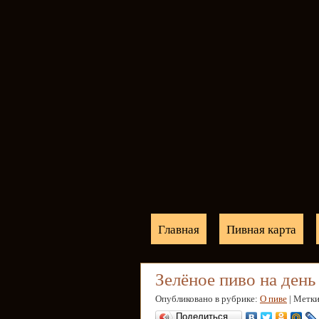
Главная
Пивная карта
Зелёное пиво на день
Опубликовано в рубрике:
О пиве
| Метк
Поделиться…