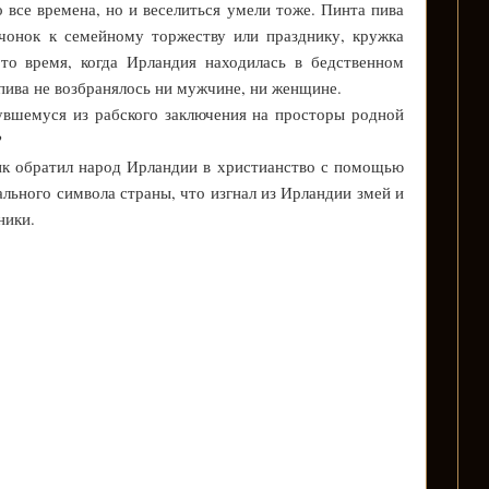
 все времена, но и веселиться умели тоже. Пинта пива
очонок к семейному торжеству или празднику, кружка
 то время, когда Ирландия находилась в бедственном
пива не возбранялось ни мужчине, ни женщине.
увшемуся из рабского заключения на просторы родной
?
ик обратил народ Ирландии в христианство с помощью
льного символа страны, что изгнал из Ирландии змей и
ники.