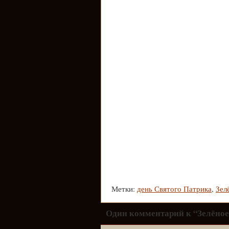
Метки:
день Святого Патрика
,
Зел
Один комментарий к “Зелёное