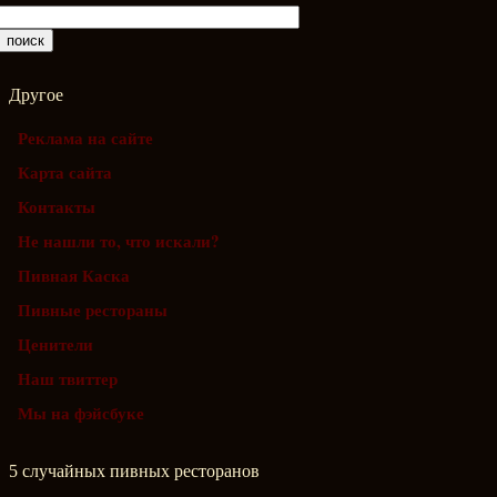
Другое
Реклама на сайте
Карта сайта
Контакты
Не нашли то, что искали?
Пивная Каска
Пивные рестораны
Ценители
Наш твиттер
Мы на фэйсбуке
5 случайных пивных ресторанов