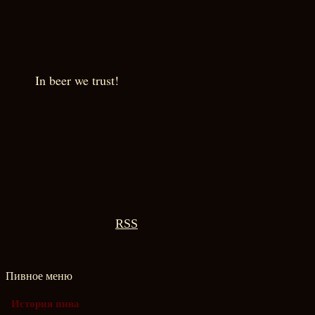
In beer we trust!
RSS
Пивное меню
История пива