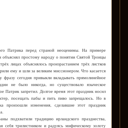
того Патрика перед страной неоценимы. На примере
н объяснял простому народу о понятии Святой Троицы
трёх лицах объяснялось произрастанием трёх листков
ерили ему и шли за великим миссионером. Что касается
ту фразу сегодня привыкли вкладывать прямолинейное
ндии не было никогда, но существовало языческое
ое Патрик запретил. Долгое время этот праздник носил
ктер, посещать пабы и пить пиво запрещалось. Но в
ка произошли изменения, сделавшие этот праздник
а.
раны подхватили традицию ирландского празднества,
ая себя трилистником и радуясь мифическому золоту