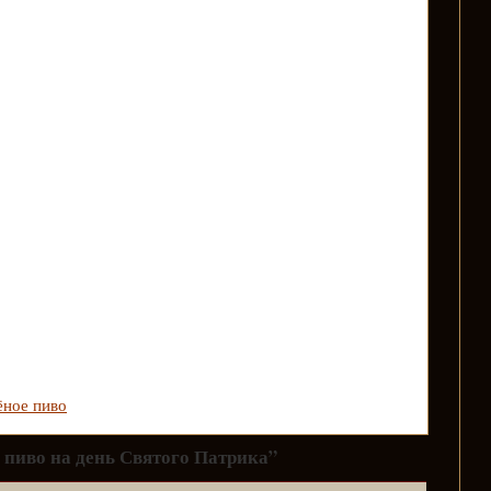
ёное пиво
 пиво на день Святого Патрика”