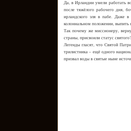
Да, в Ирландии умели работать во
после тяжёлого рабочего дня, б
ирландского эля в пабе. Даже в
колониальном положении, выпить 
Так почему же миссионеру, верн
страны, присвоили статус святого
Легенды гласят, что Святой Патр
трилистника – ещё одного национа
призвал воды в святые ныне источ