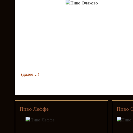
(далее…)
Пиво Леффе
Пиво 