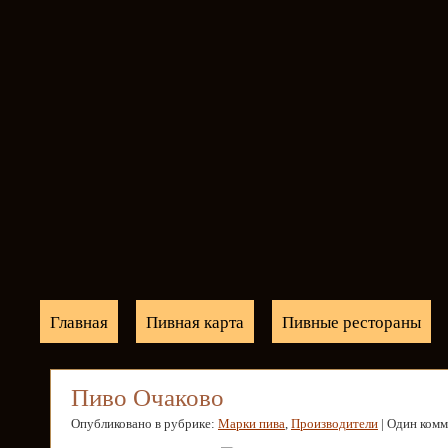
Главная
Пивная карта
Пивные рестораны
Пиво Очаково
Опубликовано в рубрике:
Марки пива
,
Производители
| Один ком