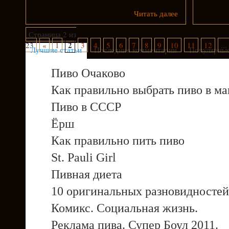
Читать далее
Страница 2 из
2
23
«
1
3
4
5
6
7
8
9
10
11
12
...
Лучшие статьи
Последние комментарии
Популярные
Пиво Очаково
Как правильно выбрать пиво в ма
Пиво в СССР
Ёрш
Как правильно пить пиво
St. Pauli Girl
Пивная диета
10 оригинальных разновидностей
Комикс. Социальная жизнь.
Реклама пива. Супер Боул 2011.