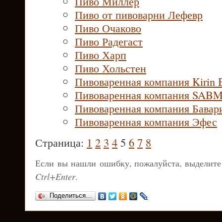
Пиво Миллер
Пиво от пивоварни Лефевр
Пиво Очаково
Пиво Радегаст
Пиво Харп
Пиво Хольстен
Пивоваренная компания Kirin 
Пивоваренная компания SABMi
Пивоваренная компания Бавар
Пивоваренная компания Эфес
Страница:
1
2
3
4
5
6
7
8
Если вы нашли ошибку, пожалуйста, выделите
Ctrl+Enter
.
Поделиться…