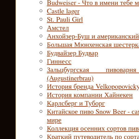
Budweiser - Что в имени тебе 
Castle lager
St. Pauli Girl
Амстел
Анхойзер-Буш и американский
Большая Мюнхенская шестерк
Будвайзер Будвар
Гиннесс
Зальцбургская пивоварн
(Augustinerbrau)
История бренда Velkopopovicky
История компании Хайнекен
Карлсберг и Туборг
Китайское пиво Snow Beer - са
мире
Коллекция осенних сортов пив
Краткий путеводитель по сорт