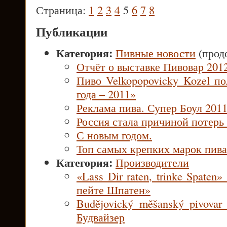
Страница:
1
2
3
4
5
6
7
8
Публикации
Категория:
Пивные новости
(прод
Отчёт о выставке Пивовар 201
Пиво Velkopopovicky Kozel п
года – 2011»
Реклама пива. Супер Боул 2011
Россия стала причиной потерь
С новым годом.
Топ самых крепких марок пива
Категория:
Производители
«Lass Dir raten, trinke Spaten
пейте Шпатен»
Budějovický měšanský pivova
Будвайзер