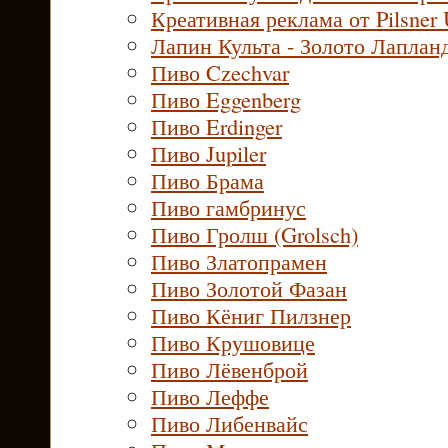
Креативная реклама от Pilsner 
Лапин Культа - Золото Лаплан
Пиво Czechvar
Пиво Eggenberg
Пиво Erdinger
Пиво Jupiler
Пиво Брама
Пиво гамбринус
Пиво Гролш (Grolsch)
Пиво Златопрамен
Пиво Золотой Фазан
Пиво Кёниг Пилзнер
Пиво Крушовице
Пиво Лёвенброй
Пиво Леффе
Пиво Либенвайс