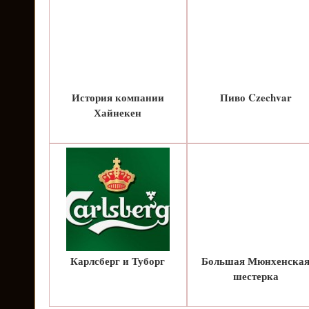
История компании
Пиво Czechvar
Хайнекен
Карлсберг и Туборг
Большая Мюнхенска
шестерка