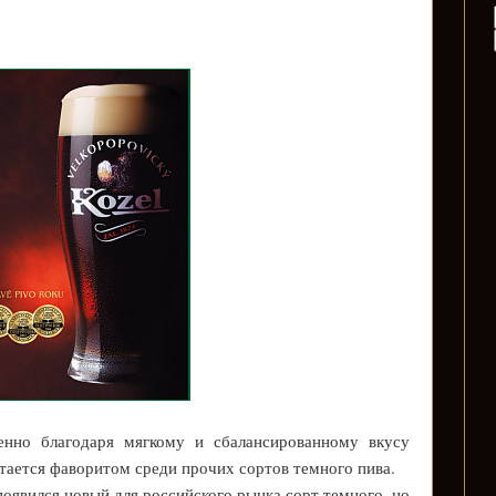
енно благодаря мягкому и сбалансированному вкусу
тается фаворитом среди прочих сортов темного пива.
 появился новый для российского рынка сорт темного, но