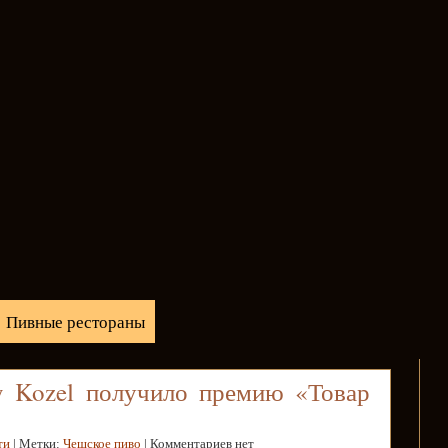
Пивные рестораны
y Kozel получило премию «Товар
ти
| Метки:
Чешское пиво
| Комментариев нет