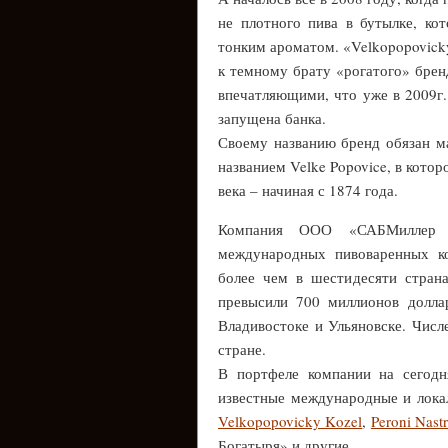
не плотного пива в бутылке, к
тонким ароматом. «Velkopopovicky
к темному брату «рогатого» бренд
впечатляющими, что уже в 2009г.
запущена банка.
Своему названию бренд обязан м
названием Velke Popovice, в кото
века – начиная с 1874 года.
Компания ООО «САБМиллер 
международных пивоваренных 
более чем в шестидесяти стран
превысили 700 миллионов долла
Владивостоке и Ульяновске. Числ
стране.
В портфеле компании на сегодн
известные международные и лока
Velkopopovicky Kozel
,
Peroni Nast
Богатыря» и другие.