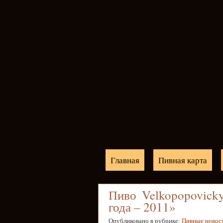
Главная
Пивная карта
Пиво Velkopopovick
года – 2011»
Опубликовано в рубрике:
Пивные новос