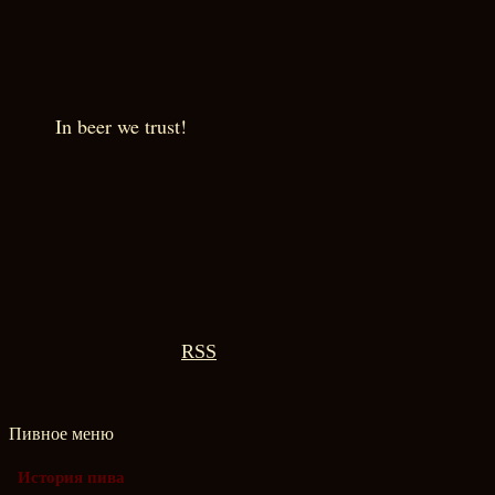
In beer we trust!
RSS
Пивное меню
История пива