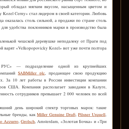
оторый обладал мягким вкусом, насыщенным цветом и
 Kozel Cerny» стал лидером в своей категории. Любовь
а оказалась столь сильной, а продажи по стране столь
 для удобства поклонников марки в производство была
аленькой чешской деревушке неподалеку от Праги под
рой варят «Velkopopovicky Kozel» вот уже почти полтора
РУС» — подразделение одной из крупнейших
компаний
SABMiller plc
, продающее свою продукцию
ах. За 10 лет работы в России инвестиции компании
ров США. Компания располагает заводами в Калуге,
енность сотрудников превышает 2 000 человек по всей
яшний день широкий спектр торговых марок: такие
льные бренды, как
Miller Genuine Draft
,
Pilsner Urquell
,
ro Azzurro
,
Grolsch
, Amsterdam, «Золотая Бочка» и «Три