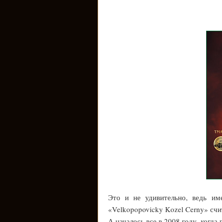
Это и не удивительно, ведь им
«Velkopopovicky Kozel Cerny» счи
А началось все в 2008 году, когда