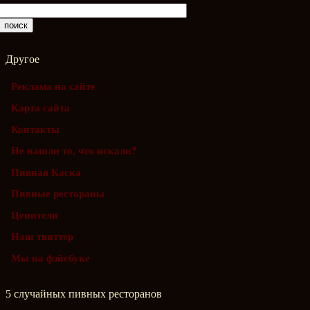
Другое
Реклама на сайте
Карта сайта
Контакты
Не нашли то, что искали?
Пивная Каска
Пивные рестораны
Ценители
Наш твиттер
Мы на фэйсбуке
5 случайных пивных ресторанов