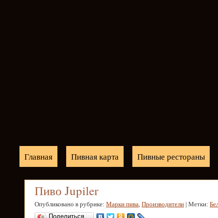
Главная
Пивная карта
Пивные рестораны
Пиво Jupiler
Опубликовано в рубрике:
Марки пива
,
Производители
| Метки:
Бе
Поделиться…