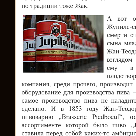
по традиции тоже Жак.
А вот о
Жупиле-с
смерти от
сына мла
Жан-Тео
взглядом
ему в 
плодотв
компания, среди прочего, производит
оборудование для производства пива 
самое производство пива не налади
сделано. И в 1853 году Жан-Теодо
пивоварню „Brasserie Piedboeuf“, 
ассортименте которой было пиво „J
ставила перед собой каких-то амбици