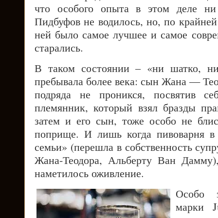
что особого опыта в этом деле ни
Пидбуфов не водилось, но, по крайней
ней было самое лучшее и самое совре
старались.
В таком состоянии – «ни шатко, н
пребывала более века: сын Жана — Те
подряда не проникся, посвятив се
племянник, который взял бразды пра
затем и его сын, тоже особо не бли
поприще. И лишь когда пивоварня в
семьи» (перешла в собственность супр
Жана-Теодора, Альберту Ван Дамму)
наметилось оживление.
Особо 
марки J