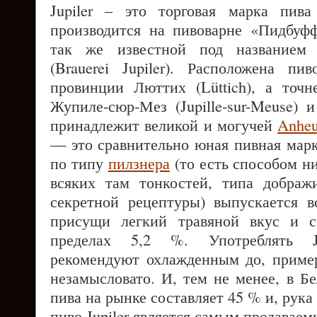
Jupiler – это торговая марка пива
производится на пивоварне «Пидбуфф»
так же известной под названием
(Brauerei Jupiler). Расположена пи
провинции Люттих (Lüttich), а точ
Жупиле-сюр-Мез (Jupille-sur-Meuse) 
принадлежит великой и могучей
Anheu
— это сравнительно юная пивная марк
по типу
пилзнера
(то есть способом ни
всяких там тонкостей, типа дображ
секретной рецептуры) выпускается в
присущи легкий травяной вкус и с
пределах 5,2 %. Употреблять Ju
рекомендуют охлажденным до, пример
незамысловато. И, тем не менее, в Б
пива на рынке составляет 45 % и, рука
пиво Jupiler является самым продаваем