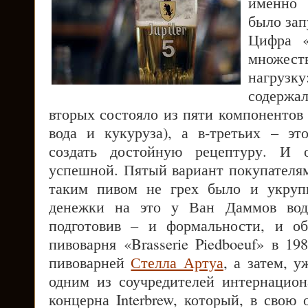
именно 
было зап
Цифра «
множес
нагрузк
содержа
вторых состояло из пяти компонентов 
вода и кукуруза), а в-третьих – э
создать достойную рецептуру. И о
успешной. Пятый вариант покупателя
таким пивом не грех было и укрупн
денежки на это у Ван Даммов води
подготовив – и формальности, и о
пивоварня «Brasserie Piedboeuf» в 19
пивоварней
Стелла Артуа
, а затем, у
одним из соучредителей интернацион
концерна Interbrew, который, в свою 