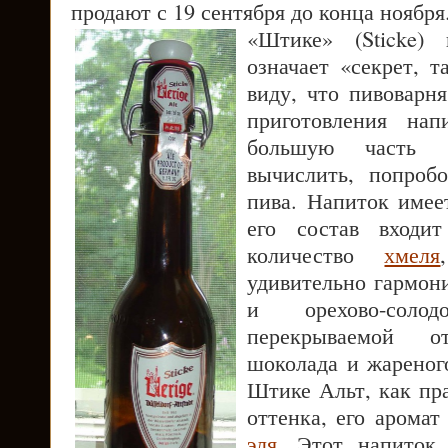
продают с 19 сентября до конца ноября
«Штике» (Sticke)
означает «секрет, т
виду, что пивоварн
приготовления нап
большую часть и
вычислить, попробо
пива. Напиток имее
его состав входит
количество
хмеля
удивительно гармон
и орехово-солодо
перекрываемой о
шоколада и жареног
Штике Альт, как пр
оттенка, его аромат
эля
. Этот напиток 