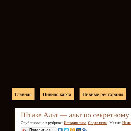
Главная
Пивная карта
Пивные рестораны
Штике Альт — альт по секретному
Опубликовано в рубрике:
История пива
,
Сорта пива
| Метки:
Неме
Поделиться…