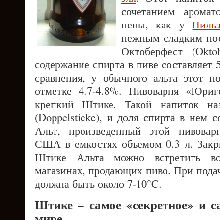
сочетанием аромат
пены, как у
Пильз
нежным сладким пос
Октоберфест (Oktob
содержание спирта в пиве составляет 
сравнения, у обычного альта этот по
отметке 4.7-4.8%. Пивоварня «Юриг
крепкий Штике. Такой напиток на
(Doppelsticke), и доля спирта в нем 
Альт, произведенный этой пивоварн
США в емкостях объемом 0.3 л. Зак
Штике Альта можно встретить в
магазинах, продающих пиво. При пода
должна быть около 7-10°C.
Штике – самое «секретное» и с
мире