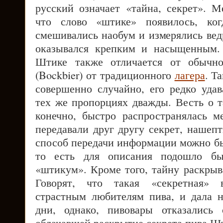
русский означает «тайна, секрет». М
что слово «штике» появилось, ког
смешивались наобум и измерялись вед
оказывался крепким и насыщенным.
Штике также отличается от обычн
(Bockbier) от традиционного
лагера
. Т
совершенно случайно, его редко удав
тех же пропорциях дважды. Весть о т
конечно, быстро распространялась 
передавали друг другу секрет, нашепт
способ передачи информации можно бы
то есть для описания подошло б
«штикум». Кроме того, тайну раскрыв
Говорят, что такая «секретная» в
страстным любителям пива, и дала 
дни, однако, пивовары отказались
облачавшей раскрытие секрета пива Шт