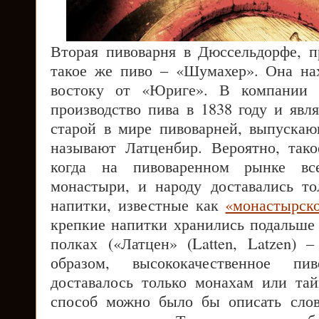
Вторая пивоварня в Дюссельдорфе, 
такое же пиво – «Шумахер». Она на
востоку от «Юриге». В компании 
производство пива в 1838 году и явл
старой в мире пивоварней, выпуска
называют Латценбир. Вероятно, тако
когда на пивоваренном рынке вс
монастыри, и народу доставались то
напитки, известные как
«монастырск
крепкие напитки хранились подальше 
полках («Латцен» (Latten, Latzen) –
образом, высококачественное пи
доставалось только монахам или тай
способ можно было бы описать слов