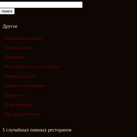
Другое
Реклама на сайте
Карта сайта
Контакты
Не нашли то, что искали?
Пивная Каска
Пивные рестораны
Ценители
Наш твиттер
Мы на фэйсбуке
5 случайных пивных ресторанов