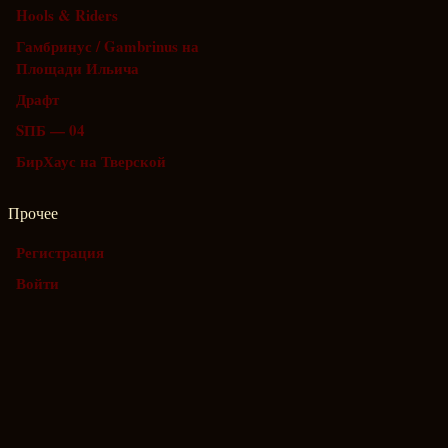
Hools & Riders
Гамбринус / Gambrinus на
Площади Ильича
Драфт
SПБ — 04
БирХаус на Тверской
Прочее
Регистрация
Войти