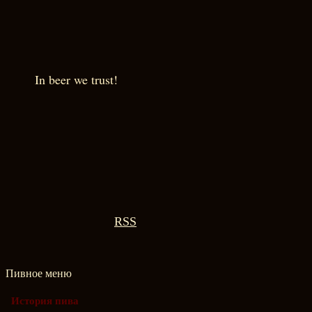
In beer we trust!
RSS
Пивное меню
История пива