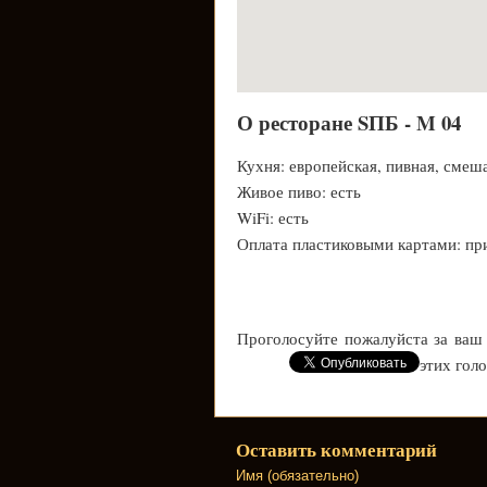
О ресторане SПБ - M 04
Кухня: европейская, пивная, смеш
Живое пиво: есть
WiFi: есть
Оплата пластиковыми картами: пр
Проголосуйте пожалуйста за ваш
этих гол
Оставить комментарий
Имя (обязательно)