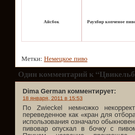
Айсбок
Раухбир копченое пив
Метки:
Немецкое пиво
Один комментарий к “Цвикельб
Dima German комментирует:
18 января, 2011 в 15:53
По Zwieckel немножко некоррек
переведенное как «кран для отбора
использования означало обыкновен
пивовар опускал в бочку с пиво