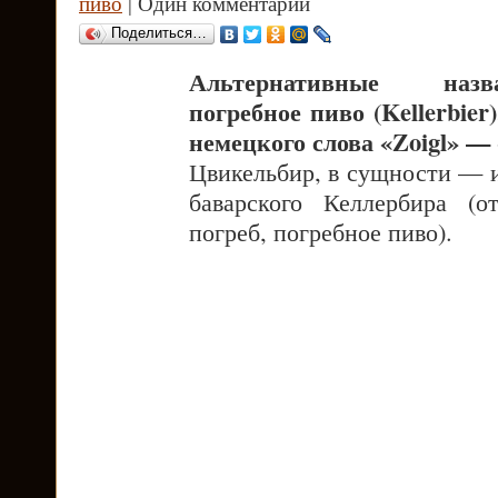
пиво
| Один комментарий
Поделиться…
Альтернативные назв
погребное пиво (Kellerbier)
немецкого слова «Zoigl» — 
Цвикельбир, в сущности — и
баварского Келлербира (о
погреб, погребное пиво).