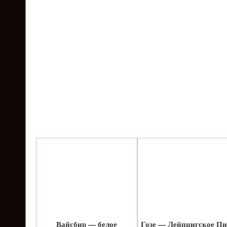
Вайсбир — белое
Гозе — Лейпцигское Пи