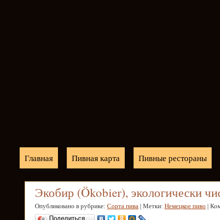
Главная
Пивная карта
Пивные рестораны
Экобир (Ökobier), экологически чи
Опубликовано в рубрике:
Сорта пива
| Метки:
Немецкое пиво
| Ко
Поделиться…