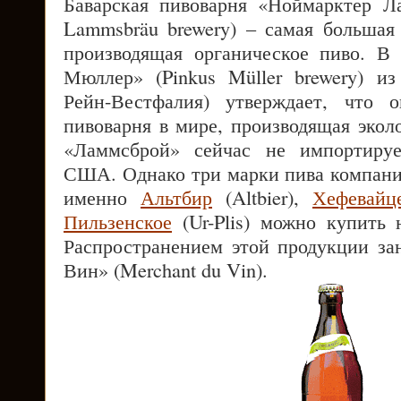
Баварская пивоварня «Ноймарктер Л
Lammsbräu brewery) – самая большая
производящая органическое пиво. В
Мюллер» (Pinkus Müller brewery) и
Рейн-Вестфалия) утверждает, что 
пивоварня в мире, производящая экол
«Ламмсброй» сейчас не импортиру
США. Однако три марки пива компан
именно
Альтбир
(Altbier),
Хефевайц
Пильзенское
(Ur-Plis) можно купить 
Распространением этой продукции з
Вин» (Merchant du Vin).