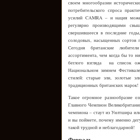
своем многообразии исторически
потребительского спроса практ
усилий CAMRA – и нация может
регулярно производящими свы
свершившееся в последние годы
солодовых, насыщенных сортов п
Сегодня британские любител
ассортимента, чем когда бы то н
беглого взгляда на список о
Национальном зимнем Фестивале
стилей: старые эли, золотые э
традиционных британских марок!
Такое огромное разнообразие оз
Главного Чемпион Великобритании
чемпиона – стаут из Уилтшира ил
и вы поймете, почему именно дег
такой трудной и неблагодарной!
Февраль