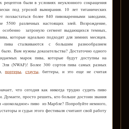
х рецептов были в условиях неуклонного сокращения
ически под угрозой вымирания. 10 лет титанических
 похвастаться более 840 пивоваренными заводами,
ше 5500 различных настоящих элей. Возрождение,
, особенно затронуло сегмент выдающихся темных,
ива, которые идеально подходят для зимних месяцев.
и пива сталкиваются с большим разнообразием
и было. Вам нужны доказательства? Достаточно одного
жидаемых марок пива, которые будут доступны на
 Эля (NWAF)! Более 300 сортов пива самых разных
ли,
портеры
,
стауты
, биттеры, и это еще не считая
начает, что сегодня как никогда трудно судить пиво
. Думаете, просто решить, кто больше достоин звания
и «шоколадное» пиво из Марбле? Попробуйте немного,
устаторы и судьи этого фестиваля считают свой работу