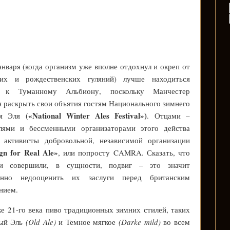
января (когда организм уже вполне отдохнул и окреп от
них и рождественских гуляний) лучше находиться
 к Туманному Альбиону, поскольку Манчестер
я раскрыть свои объятия гостям Национального зимнего
(«National Winter Ales Festival»)
ля Эля
. Отцами –
елями и бессменными организаторами этого действа
 активисты добровольной, независимой организации
n for Real Ale»
, или попросту CAMRA. Сказать, что
и совершили, в сущности, подвиг – это значит
енно недооценить их заслуги перед британским
нием.
е 21-го века пиво традиционных зимних стилей, таких
рый Эль
(Old Ale)
и Темное мягкое
(Darke mild)
во всем