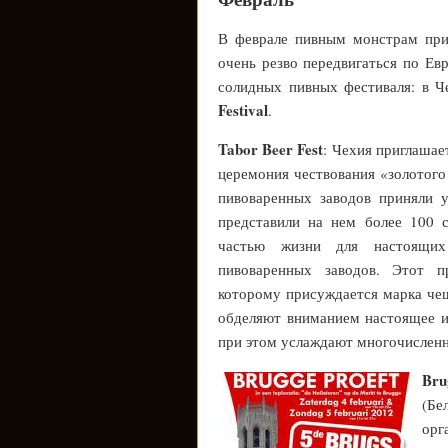
В феврале пивным монстрам прид
очень резво передвигаться по Евр
солидных пивных фестиваля: в
Festival
.
Tabor Beer Fest
: Чехия приглашае
церемония чествования «золотого
пивоваренных заводов приняли у
представили на нем более 100 с
частью жизни для настоящих
пивоваренных заводов. Этот п
которому присуждается марка чеш
обделяют вниманием настоящее и
при этом услаждают многочисленн
Bru
(Б
орг