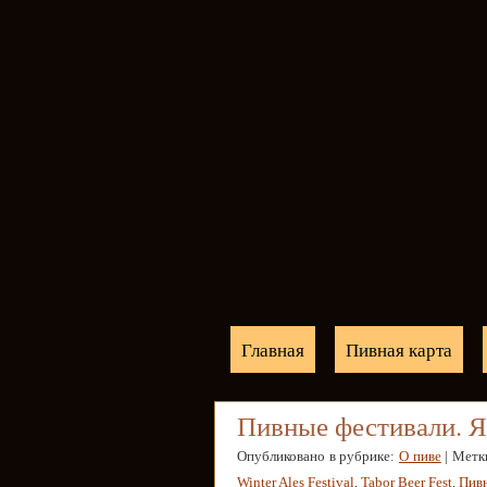
Главная
Пивная карта
Пивные фестивали. Я
Опубликовано в рубрике:
О пиве
| Метк
Winter Ales Festival
,
Tabor Beer Fest
,
Пив