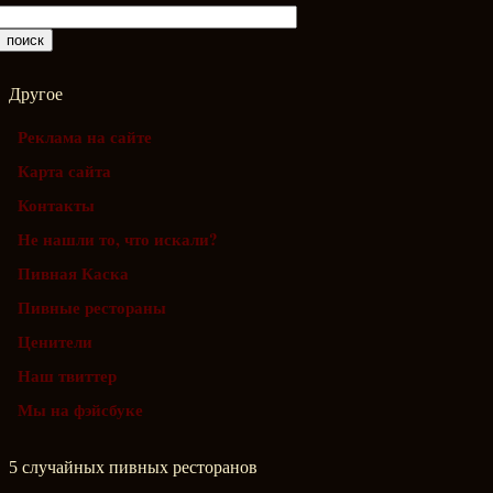
Другое
Реклама на сайте
Карта сайта
Контакты
Не нашли то, что искали?
Пивная Каска
Пивные рестораны
Ценители
Наш твиттер
Мы на фэйсбуке
5 случайных пивных ресторанов