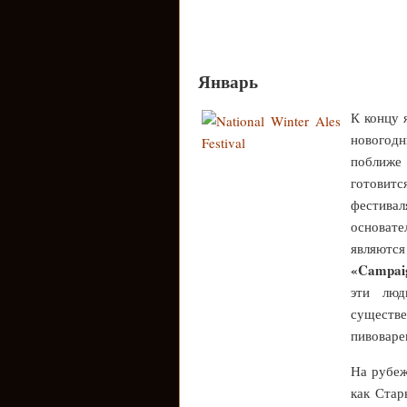
Январь
К концу 
новогод
поближе
готовитс
фестива
основат
являются
«Campaig
эти люд
существ
пивоваре
На рубеж
как Ста