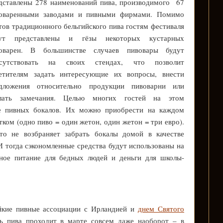
дставлены 278 наименований пива, производимого 67
оваренными заводами и пивными фирмами. Помимо
тов традиционного бельгийского пива гостям фестиваля
дут представлены и гёзы некоторых кустарных
оварен. В большинстве случаев пивовары будут
исутствовать на своих стендах, что позволит
етителям задать интересующие их вопросы, внести
дложения относительно продукции пивоварни или
лать замечания. Целью многих гостей на этом
ие пивных бокалов. Их можно приобрести на каждом
итком (одно пиво = один жетон, один жетон = три евро).
о не возбраняет забрать бокалы домой в качестве
И тогда сэкономленные средства будут использованы на
тное питание для бедных людей и деньги для школы-
ойкие пивные ассоциации с Ирландией и
днем Святого
ль пива проходит в марте совсем даже наоборот – в