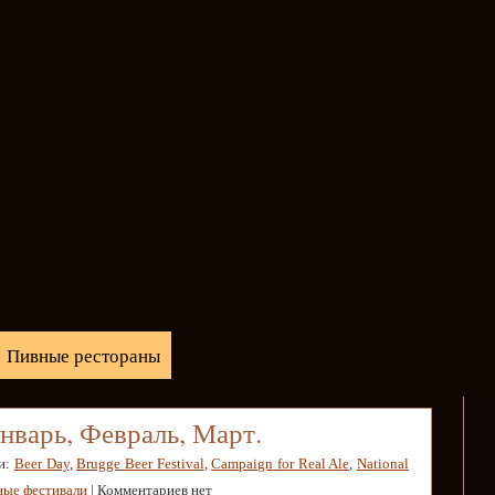
Пивные рестораны
нварь, Февраль, Март.
и:
Beer Day
,
Brugge Beer Festival
,
Campaign for Real Ale
,
National
ные фестивали
| Комментариев нет