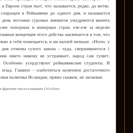
в Европе стран пьет, что называется, редко, да метко.
сокращен в Рейкьявике до одного дня, и называется
т день потомки суровых викингов умудряются выпить
более чопорных и манерных стран, еле-еле за неделю
главная концепция этого действа заключается в том, что
колько в тебя помещается, и ни каплей меньше. «Ноги» у
о дня отмены сухого закона – чуда, свершившегося 1
ник никто никому не устраивает, народ сам гуляет,
. Особенно усердствуют рейкьявикские студенты. И
 млад. Главное – озаботиться наличием достаточного
овая политика Исландии, прямо скажем, не ласковая.
е фрагмент текста и нажмите
Ctrl+Enter
.