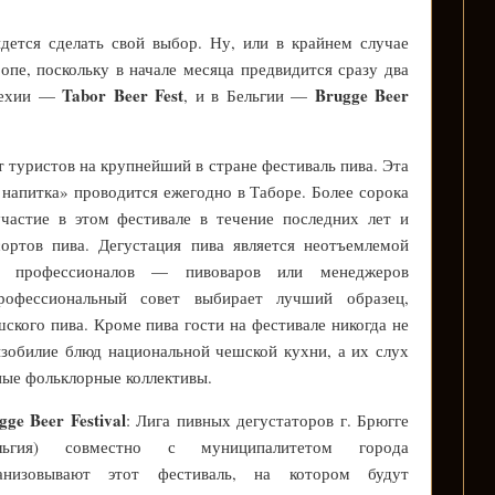
ется сделать свой выбор. Ну, или в крайнем случае
опе, поскольку в начале месяца предвидится сразу два
Tabor Beer Fest
Brugge Beer
 Чехии —
, и в Бельгии —
т туристов на крупнейший в стране фестиваль пива. Эта
 напитка» проводится ежегодно в Таборе. Более сорока
частие в этом фестивале в течение последних лет и
ортов пива. Дегустация пива является неотъемлемой
 профессионалов — пивоваров или менеджеров
рофессиональный совет выбирает лучший образец,
ского пива. Кроме пива гости на фестивале никогда не
зобилие блюд национальной чешской кухни, а их слух
ые фольклорные коллективы.
gge Beer Festival
: Лига пивных дегустаторов г. Брюгге
ельгия) совместно с муниципалитетом города
анизовывают этот фестиваль, на котором будут