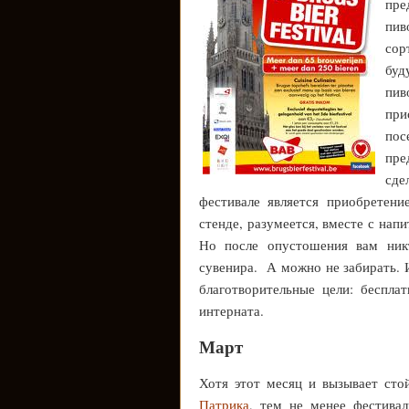
пре
пив
сор
бу
пив
пр
пос
пре
сде
фестивале является приобретен
стенде, разумеется, вместе с нап
Но после опустошения вам никт
сувенира. А можно не забирать. 
благотворительные цели: беспла
интерната.
Март
Хотя этот месяц и вызывает ст
Патрика
, тем не менее фестива