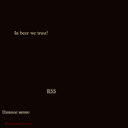
In beer we trust!
RSS
Пивное меню
История пива