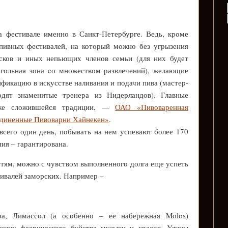
а фестивале именно в Санкт-Петербурге. Ведь, кроме
 пивных фестивалей, на который можно без угрызения
ысков и иных непьющих членов семьи (для них будет
огольная зона cо множеством развлечений), желающие
фикацию в искусстве наливания и подачи пива (мастер-
одят знаменитые тренера из Нидерландов). Главные
же сложившейся традиции, —
ОАО «Пивоваренная
иненные Пивоварни Хайнекен»
.
всего один день, побывать на нем успевают более 170
ния – гарантирована.
стям, можно с чувством выполненного долга еще успеть
тивалей заморских. Например –
а, Лимассол (а особенно – ее набережная Molos)
учину феерического буйства музыки и красок. Улицы