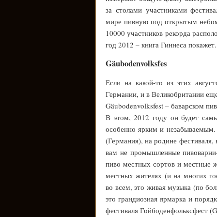
за столами участниками фестив
мире пивную под открытым небом 
10000 участников рекорда располо
год 2012 – книга Гиннеса покажет.
Gäubodenvolksfes
Если на какой-то из этих авгус
Германии, и в Великобритании ещ
Gäubodenvolksfest – баварском пи
В этом, 2012 году он будет сам
особенно ярким и незабываемым. 
(Германия), на родине фестиваля,
вам не промышленные пивоварни-г
пиво местных сортов и местные ж
местных жителях (и на многих го
во всем, это живая музыка (по бо
это грандиозная ярмарка и порядк
фестиваля Гойбоденфольксфест (G