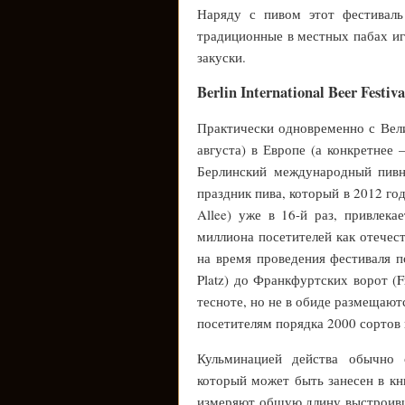
Наряду с пивом этот фестиваль
традиционные в местных пабах иг
закуски.
Berlin International Beer Festiva
Практически одновременно с Вел
августа) в Европе (а конкретнее
Берлинский международный пивной 
праздник пива, который в 2012 го
Allee) уже в 16-й раз, привлека
миллиона посетителей как отечес
на время проведения фестиваля п
Platz) до Франкфуртских ворот (F
тесноте, но не в обиде размещают
посетителям порядка 2000 сортов 
Кульминацией действа обычно с
который может быть занесен в кн
измеряют общую длину выстроивши