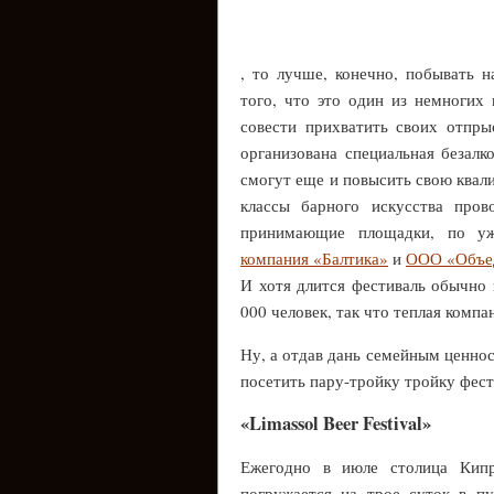
, то лучше, конечно, побывать н
того, что это один из немногих
совести прихватить своих отпр
организована специальная безалк
смогут еще и повысить свою квали
классы барного искусства пров
принимающие площадки, по у
компания «Балтика»
и
ООО «Объед
И хотя длится фестиваль обычно 
000 человек, так что теплая компа
Ну, а отдав дань семейным ценно
посетить пару-тройку тройку фес
«Limassol Beer Festival»
Ежегодно в июле столица Кипр
погружается на трое суток в п