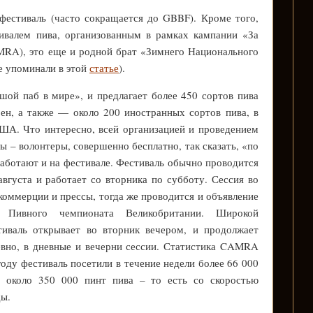
фестиваль (часто сокращается до GBBF). Кроме того,
ивалем пива, организованным в рамках кампании «За
AMRA), это еще и родной брат «Зимнего Национального
е упоминали в этой
статье
).
ой паб в мире», и предлагает более 450 сортов пива
ен, а также — около 200 иностранных сортов пива, в
ША. Что интересно, всей организацией и проведением
 – волонтеры, совершенно бесплатно, так сказать, «по
работают и на фестивале. Фестиваль обычно проводится
августа и работает со вторника по субботу. Сессия во
я коммерции и прессы, тогда же проводится и объявление
 Пивного чемпионата Великобритании. Широкой
тиваль открывает во вторник вечером, и продолжает
евно, в дневные и вечерни сессии. Статистика CAMRA
году фестиваль посетили в течение недели более 66 000
м около 350 000 пинт пива – то есть со скоростью
ды.