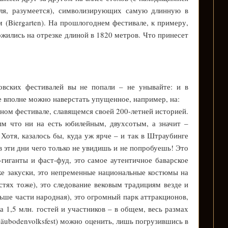
аля, разумеется), символизирующих самую длинную в
(Biergarten). На прошлогоднем фестивале, к примеру,
жились на отрезке длиной в 1820 метров. Что принесет
товских фестивалей вы не попали – не унывайте: и в
е вполне можно наверстать упущенное, например, на:
вном фестивале, славящемся своей 200-летней историей.
ым что ни на есть юбилейным, двухсотым, а значит –
Хотя, казалось бы, куда уж ярче – и так в Штраубинге
 в эти дни чего только не увидишь и не попробуешь! Это
иганты и фаст-фуд, это самое аутентичное баварское
е закуски, это непременные национальные костюмы на
стях тоже), это следование вековым традициям везде и
льше части народная), это огромный парк аттракционов,
а 1,5 млн. гостей и участников – в общем, весь размах
äubodenvolksfest) можно оценить, лишь погрузившись в