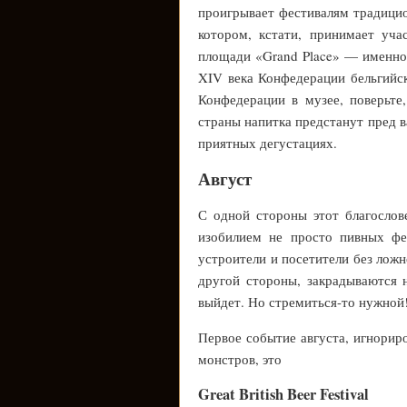
проигрывает фестивалям традицио
котором, кстати, принимает уча
площади «Grand Place» — именно
XIV века Конфедерации бельгийск
Конфедерации в музее, поверьте,
страны напитка предстанут пред в
приятных дегустациях.
Август
С одной стороны этот благосло
изобилием не просто пивных фе
устроители и посетители без лож
другой стороны, закрадываются н
выйдет. Но стремиться-то нужной!
Первое событие августа, игнорир
монстров, это
Great British Beer Festival