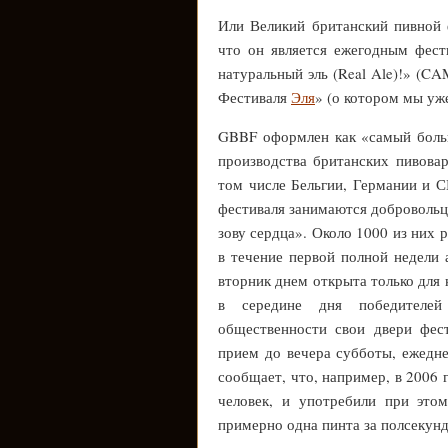
Или Великий британский пивной 
что он является ежегодным фест
натуральный эль (Real Ale)!» (C
Фестиваля
Эля
» (о котором мы уж
GBBF оформлен как «самый больш
производства британских пивовар
том числе Бельгии, Германии и С
фестиваля занимаются добровольцы
зову сердца». Около 1000 из них 
в течение первой полной недели 
вторник днем ​​открыта только дл
в середине дня победителей
общественности свои двери фес
прием до вечера субботы, ежедн
сообщает, что, например, в 2006 
человек, и употребили при это
примерно одна пинта за полсекун