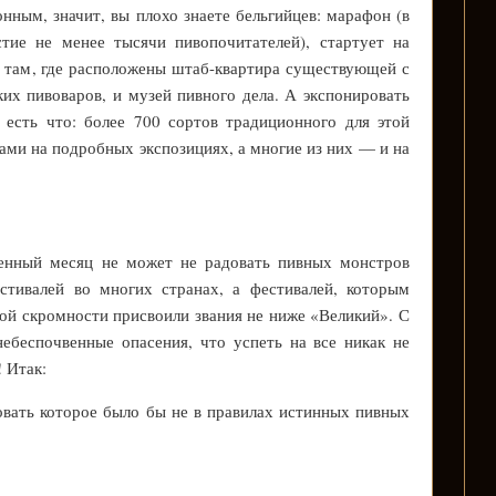
нным, значит, вы плохо знаете бельгийцев: марафон (в
стие не менее тысячи пивопочитателей), стартует на
 там, где расположены штаб-квартира существующей с
их пивоваров, и музей пивного дела. А экспонировать
 есть что: более 700 сортов традиционного для этой
ами на подробных экспозициях, а многие из них — и на
венный месяц не может не радовать пивных монстров
стивалей во многих странах, а фестивалей, которым
ной скромности присвоили звания не ниже «Великий». С
ебеспочвенные опасения, что успеть на все никак не
 Итак:
овать которое было бы не в правилах истинных пивных