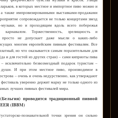
арьков, в которых местное и импортное пиво можно и
, а также импровизированными выставками-продажами
ероприятие сопровождается не только концертами звезд
ок-музыки, но и проходящим вдоль всего побережья
м карнавалом. Торжественность, зрелищность и
й просто не допускает даже мысли о каких-либо
рисущих многим европейским пивным фестивалям. Все
платный, но что оказывается самым поразительным для
да и для гостей из других стран) – сами киприоты пива
я – исключительно безвозмездный подарок туристам –
 души. И при этом местное пиво, производимое в
 острова – очень и очень недурственно, как утверждают
 фестиваль уверенно держит марку не только одного из
 самых лучших пивных фестивалей мира.
(Бельгия) проводится традиционный пивной
BEER (IBBM)
устаторско-познавательной точки зрения он сильно