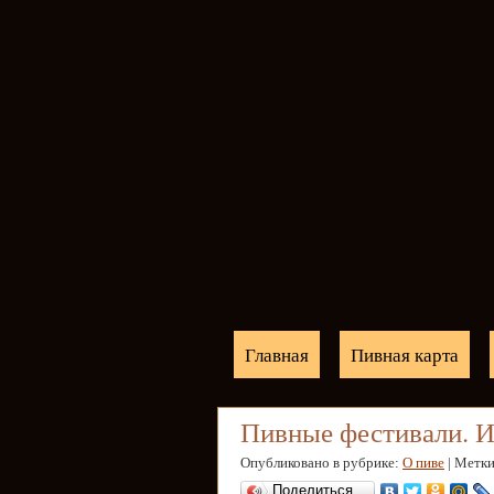
Главная
Пивная карта
Пивные фестивали. И
Опубликовано в рубрике:
О пиве
| Метк
Поделиться…