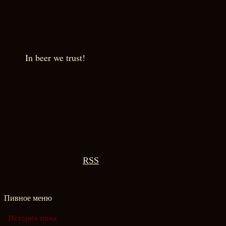
In beer we trust!
RSS
Пивное меню
История пива