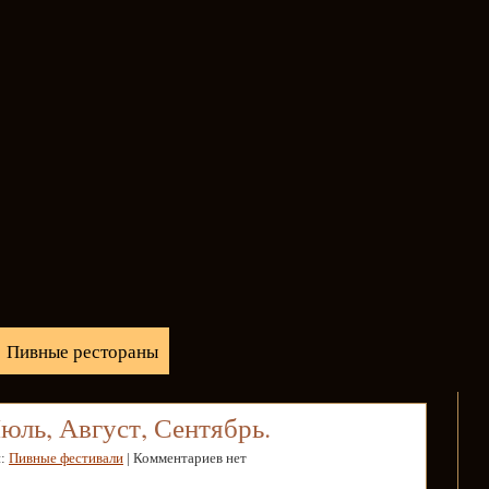
Пивные рестораны
юль, Август, Сентябрь.
и:
Пивные фестивали
| Комментариев нет