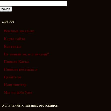
Другое
Реклама на сайте
Карта сайта
Контакты
Не нашли то, что искали?
Пивная Каска
Пивные рестораны
Ценители
Наш твиттер
Мы на фэйсбуке
5 случайных пивных ресторанов