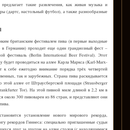
 предлагает такие развлечения, как живая музыка и
ры (дартс, настольный футбол), а также разнообразные
l
иким британским фестивалем пива (в первые выходные
 – в Германии) проходит еще один грандиозный фест –
фестиваль (Berlin International Beer Festival). Этот
ду будет проводиться на аллее Карла Маркса (Karl-Marx-
ет к себе ежегодно внимание порядка трёх четвертей
твенных, так и зарубежных. Страна пива раскидывается
о этой аллее от Штраусбергской площади (Strausberger
rankfurter Tor). На этой пивной миле длиной в 2,2 км в
ся около 300 пивоварен из 86 стран, и представляют они
пива.
тановится установление нового мирового рекорда,
игу рекордов Гиннеса: специально приглашенные судьи
хся друг за другом на аллее столов (с находящимися