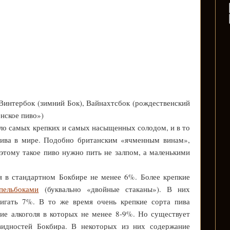
 Винтербок (зимний Бок), Вайнахтсбок (рождественский
нское пиво»)
сло самых крепких и самых насыщенных солодом, и в то
пива в мире. Подобно британским «ячменным винам»,
этому такое пиво нужно пить не залпом, а маленькими
я в стандартном Бокбире не менее 6%. Более крепкие
пельбоками
(буквально «двойные стаканы»). В них
тигать 7%. В то же время очень крепкие сорта пива
ние алкоголя в которых не менее 8-9%. Но существует
видностей Бокбира. В некоторых из них содержание