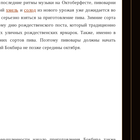
ат последние ритмы музыки на Октоберфесте, пивоварни
жий
хмель
и
солод
из нового урожая уже дожидается во
 серьезно взяться за приготовление пива. Зимние сорта
ому дню рождественского поста, который традиционно
их уличных рождественских ярмарок. Также, именно в
мних сортов пива. Поэтому пивовары должны начать
ий Бокбира не позже середины октября.
омышленности начало приготовления Бокбира также