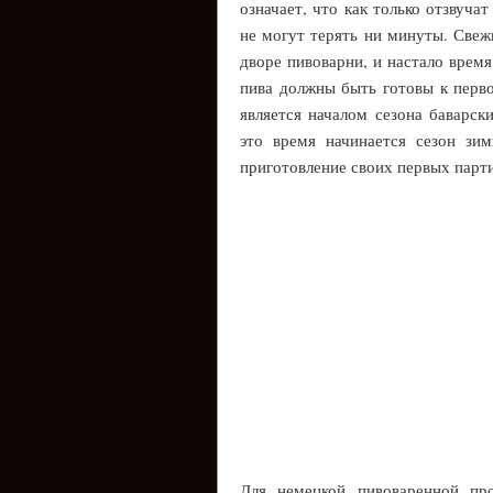
означает, что как только отзвуч
не могут терять ни минуты. Све
дворе пивоварни, и настало время
пива должны быть готовы к перв
является началом сезона баварск
это время начинается сезон зи
приготовление своих первых парт
Для немецкой пивоваренной пр