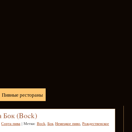
Пивные рестораны
 Бок (Bock)
,
Сорта пива
| Метки:
Bock
,
Бок
,
Немецкое пиво
,
Рождественское