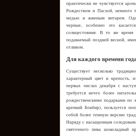
практически не чувствуется аро
Рождеством и Пасхой, немного 
медью и жженым янтарем. Одна
черные, особенно это касает
солнцестояния. В то же время 
подаваемый поздней весной, име
отливом.
Для каждого времени год
Существует несколько традици
характерный цвет и крепость, и
первых числах декабря с наступ
требуется нечто более питатель
рождественскими подарками по 
крепкий Бокбир), пользуется по
собой более темную версию трад
Наряду с насыщенным солодовым а
святочного пива шоколадный пр