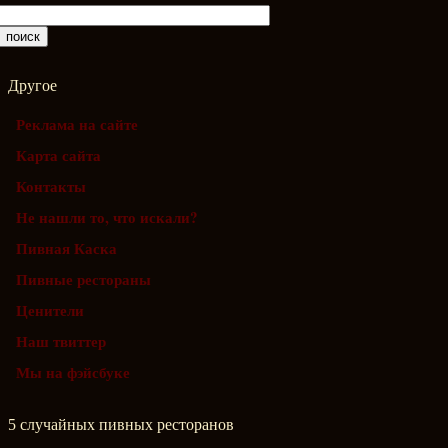
Другое
Реклама на сайте
Карта сайта
Контакты
Не нашли то, что искали?
Пивная Каска
Пивные рестораны
Ценители
Наш твиттер
Мы на фэйсбуке
5 случайных пивных ресторанов