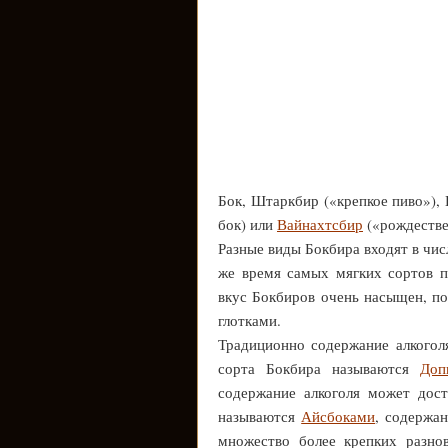
Бок, Штаркбир («крепкое пиво»),
бок) или
Вайнахтсбир
(«рождестве
Разные виды Бокбира входят в чи
же время самых мягких сортов 
вкус Бокбиров очень насыщен, по
глотками.
Традиционно содержание алкогол
сорта Бокбира называются
Доп
содержание алкоголя может дос
называются
Айсбоками
, содержа
множество более крепких разно