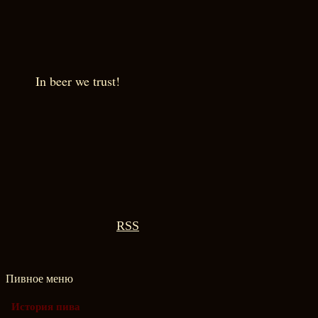
In beer we trust!
RSS
Пивное меню
История пива