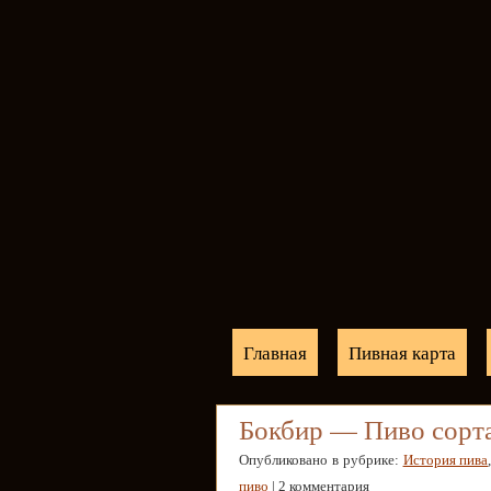
Главная
Пивная карта
Бокбир — Пиво сорта
Опубликовано в рубрике:
История пива
пиво
| 2 комментария