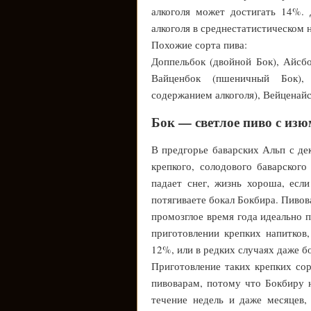
алкоголя может достигать 14%.
алкоголя в среднестатистическом 
Похожие сорта пива:
Доппельбок (двойной Бок), Айсбо
Вайценбок (пшеничный Бок),
содержанием алкоголя), Вейценай
Бок — светлое пиво с из
В предгорье баварских Альп с де
крепкого, солодового баварског
падает снег, жизнь хороша, есл
потягиваете бокал Бокбира. Пивов
промозглое время года идеально 
приготовлении крепких напитков,
12%, или в редких случаях даже б
Приготовление таких крепких со
пивоварам, потому что Бокбиру 
течение недель и даже месяцев,