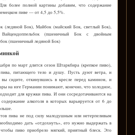
 Для более полной картины добавим, что содержание
немецком пиве — от 4,5 до 5,5%.
к (ледяной Бок), Майбок (майский Бок, светлый Бок),
 Вайцендоппельбок (пшеничный Бок с двойным
сбок (пшеничный ледяной Бок)
юминкой
кабря по март длится сезон Штаркбира (крепкое пиво),
о пива, питающего тело и душу. Пусть дуют ветра, и
и вы сидите, откинувшись в кресле перед камином, и
ары на юге Германии понимают, конечно, что холодное,
подходит для кружки пива. И они сосредотачиваются на
 содержание алкоголя в которых варьируется от 6 до
ольше.
ртов пива не под силу малодушным или нетерпеливым
необходимо дать «отдохнуть», его нужно выдержать в
 чтобы пиво приобрело мягкий, приятный блеск. Это