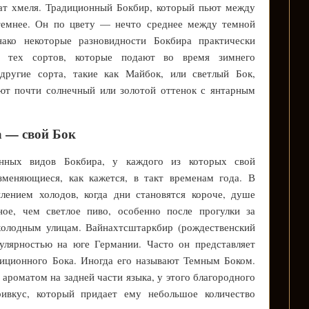
мат хмеля. Традиционный Бокбир, который пьют между
темнее. Он по цвету — нечто среднее между темной
ко некоторые разновидности Бокбира практически
ся тех сортов, которые подают во время зимнего
другие сорта, такие как Майбок, или светлый Бок,
ют почти солнечный или золотой оттенок с янтарным
а — свой Бок
онных видов Бокбира, у каждого из которых свой
зменяющиеся, как кажется, в такт временам года. В
лением холодов, когда дни становятся короче, душе
ное, чем светлое пиво, особенно после прогулки за
холодным улицам. Вайнахтсштаркбир (рождественский
пулярностью на юге Германии. Часто он представляет
иционного Бока. Иногда его называют Темным Боком.
роматом на задней части языка, у этого благородного
ивкус, который придает ему небольшое количество