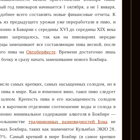
ый год пивоваров начинается 1 октября, а не 1 января,
добнее всего составлять новые финансовые отчеты. К
ь из предыдущего урожая уже переработали в пиво, и
ионно в Баварии с середины XVI до середины XIX века
иво запрещалось, так как на пивоварнях нередко
рцы замешивают все составляющие пива весной, после
ого пива на
Октоберфесте
. Времени достаточно лишь
 бочку и сразу начать замешивание нового Бокбира.
число самых крепких, самых насыщенных солодом, но в
пива в мире. Как и ячменное вино, такое пиво следует
 залпом. Крепость пива и его насыщенность солодом
в в варочном отделении соотношение воды и солода в
ционно минимальное содержание алкоголя в Бокбире —
 большинстве
традиционных разновидностей Бока
не
рках Бокбира, таких как знаменитое Кульмбах ЭКЮ 28,
13%. Самый крепкий в мире Бокбир (и самое крепкое