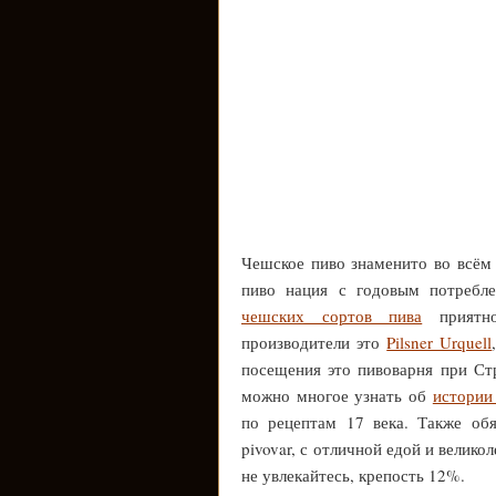
Чешское пиво знаменито во всём 
пиво нация с годовым потребле
чешских сортов пива
приятно
производители это
Pilsner Urquell
посещения это пивоварня при Стра
можно многое узнать об
истории
по рецептам 17 века. Также об
pivovar, с отличной едой и велик
не увлекайтесь, крепость 12%.