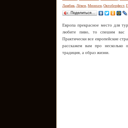
Ламбик
,
Лёвен
,
Мюнхен
,
Октоберфест
,
П
Поделиться…
Европа прекрасное место для тур
любите пиво, то спешим вас 
Практически все европейские стр
расскажем вам про несколько о
традиция, а образ жизни.