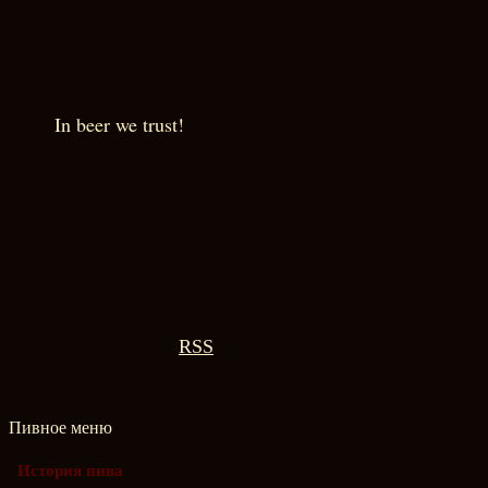
In beer we trust!
RSS
Пивное меню
История пива