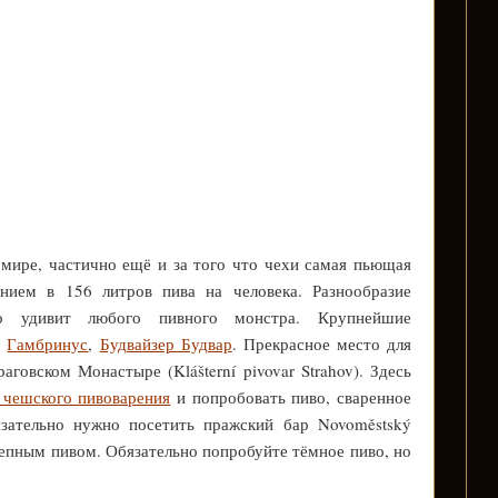
мире, частично ещё и за того что чехи самая пьющая
нием в 156 литров пива на человека. Разнообразие
 удивит любого пивного монстра. Крупнейшие
,
Гамбринус
,
Будвайзер Будвар
. Прекрасное место для
говском Монастыре (Klášterní pivovar Strahov). Здесь
 чешского пивоварения
и попробовать пиво, сваренное
язательно нужно посетить пражский бар Novoměstský
олепным пивом. Обязательно попробуйте тёмное пиво, но