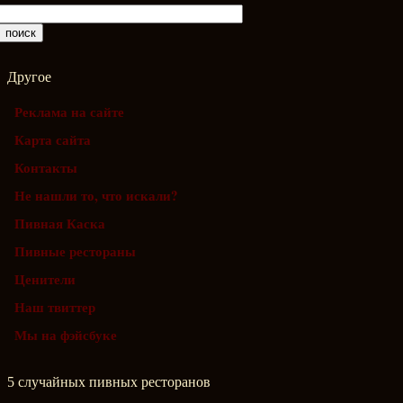
Другое
Реклама на сайте
Карта сайта
Контакты
Не нашли то, что искали?
Пивная Каска
Пивные рестораны
Ценители
Наш твиттер
Мы на фэйсбуке
5 случайных пивных ресторанов