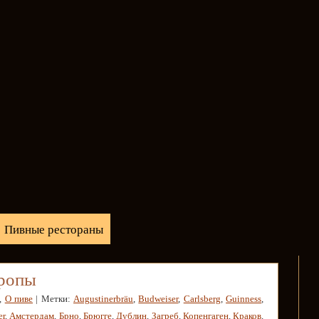
Пивные рестораны
вропы
,
О пиве
| Метки:
Augustinerbräu
,
Budweiser
,
Carlsberg
,
Guinness
,
er
,
Амстердам
,
Брно
,
Брюгге
,
Дублин
,
Загреб
,
Копенгаген
,
Краков
,