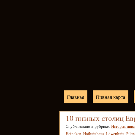
Главная
Пивная карта
10 пивных столиц Е
Опубликовано в рубрике:
История пива
Heineken
,
Hofbräuhaus
,
Löwenbräu
,
Pilsn