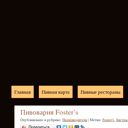
Главная
Пивная карта
Пивные рестораны
Пивоварня Foster’s
Опубликовано в рубрике:
Производители
| Метки:
Foster’s
,
Австра
Поделиться…