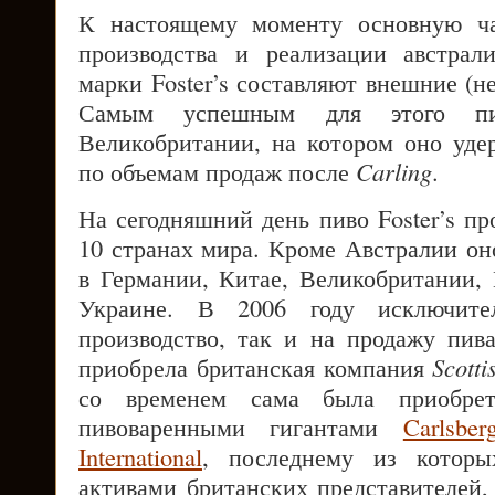
К настоящему моменту основную ча
производства и реализации австрал
марки Foster’s составляют внешние (н
Самым успешным для этого пи
Великобритании, на котором оно уде
по объемам продаж после
Carling
.
На сегодняшний день пиво Foster’s пр
10 странах мира. Кроме Австралии оно
в Германии, Китае, Великобритании,
Украине. В 2006 году исключите
производство, так и на продажу пив
приобрела британская компания
Scott
со временем сама была приобрет
пивоваренными гигантами
Carlsbe
International
, последнему из которы
активами британских представителей,