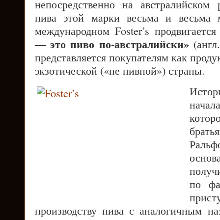
непосредственно на австралийском
пива этой марки весьма и весьма 
международном Foster’s продвигаетс
— это пиво по-австралийски»
(англ
представляется покупателям как проду
экзотической («не пивной») страны.
Истор
начал
кото
брат
Раль
осно
получи
по фа
при
производству пива с аналогичным н