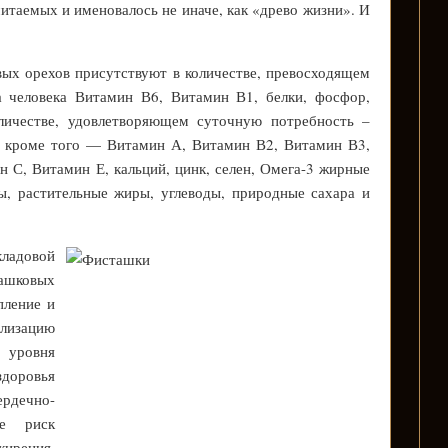
итаемых и именовалось не иначе, как «древо жизни». И
ых орехов присутствуют в количестве, превосходящем
а человека Витамин В6, Витамин В1, белки, фосфор,
оличестве, удовлетворяющем суточную потребность –
 а кроме того — Витамин А, Витамин В2, Витамин В3,
 С, Витамин Е, кальций, цинк, селен, Омега-3 жирные
ы, растительные жиры, углеводы, природные сахара и
кладовой
ашковых
пление и
лизацию
уровня
доровья
дечно-
ие риск
ирения,