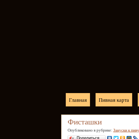
Главная
Пивная карта
Фисташки
Опубликовано в рубрике:
Закуски к пив
Поделиться…