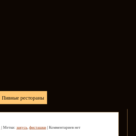
Пивные рестораны
у
| Метки:
закусь
,
фисташки
| Комментариев нет