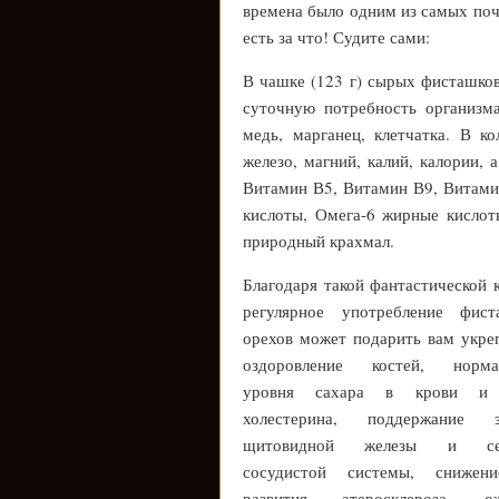
времена было одним из самых поч
есть за что! Судите сами:
В чашке (123 г) сырых фисташков
суточную потребность организм
медь, марганец, клетчатка. В к
железо, магний, калий, калории,
Витамин В5, Витамин В9, Витамин
кислоты, Омега-6 жирные кислот
природный крахмал.
Благодаря такой фантастической 
регулярное употребление фист
орехов может подарить вам укре
оздоровление костей, норма
уровня сахара в крови и 
холестерина, поддержание з
щитовидной железы и сер
сосудистой системы, снижен
развития атеросклероза, ож