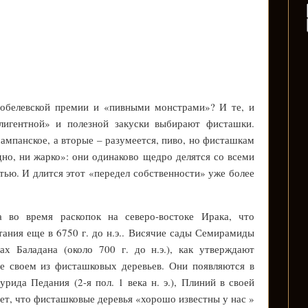
обелевской премии и «пивными монстрами»? И те, и
ллигентной» и полезной закуски выбирают фисташки.
ампанское, а вторые – разумеется, пиво, но фисташкам
одно, ни жарко»: они одинаково щедро делятся со всеми
тью. И длится этот «передел собственности» уже более
а во время раскопок на северо-востоке Ирака, что
ания еще в 6750 г. до н.э.. Висячие сады Семирамиды
х Баладана (около 700 г. до н.э.), как утверждают
ве своем из фисташковых деревьев. Они появляются в
рида Педания (2-я пол. 1 века н. э.), Плиний в своей
ет, что фисташковые деревья «хорошо известны у нас »