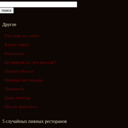
Другое
Реклама на сайте
Карта сайта
Контакты
Не нашли то, что искали?
Пивная Каска
Пивные рестораны
Ценители
Наш твиттер
Мы на фэйсбуке
5 случайных пивных ресторанов