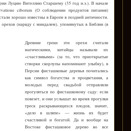
рии Луцию Вителлию Старшему (35 год н.э.). В начале
rvatione ciborum (О соблюдении продуктов питания)
 стали хорошо известны в Европе в поздней античности.
 орехов (наряду с миндалем), упомянутых в Библии (в
Древние греки эти орехи считали
магическими, китайцы называли их
«счастливыми» (за то, что приоткрытые
створки скорлупы напоминают улыбку), в
Персии фисташковые деревья почитались
как символ богатства и процветания, а
молодых перед свадьбой отправляли
прогуляться по фисташковому саду: если
повезет, и они услышат во время прогулки
треск раскрывающихся плодов, значит,
«дело в шляпе» — жизнь их будет
счастливой и богатой. Да и вообще на
Востоке фисташковое дерево во все