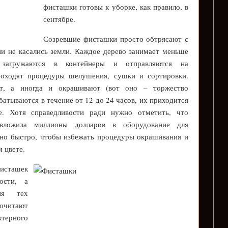
фисташки готовы к уборке, как правило, в
сентябре.
Созревшие фисташки просто обтрясают с
они не касались земли. Каждое дерево занимает меньше
загружаются в контейнеры и отправляются на
роходят процедуры шелушения, сушки и сортировки.
ят, а иногда и окрашивают (вот оно – торжество
абатываются в течение от 12 до 24 часов, их приходится
е. Хотя справедливости ради нужно отметить, что
вложила миллионы долларов в оборудование для
но быстро, чтобы избежать процедуры окрашивания и
м цвете.
исташек
ости, а
ия тех
очитают
терного