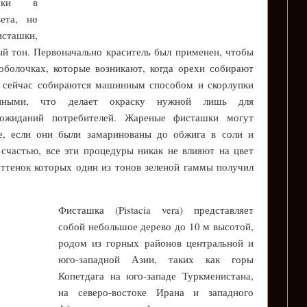
ашки в
ета, но
исташки,
й тон. Первоначально краситель был применен, чтобы
оболочках, которые возникают, когда орехи собирают
 сейчас собираются машинным способом и скорлупки
енными, что делает окраску нужной лишь для
 ожиданий потребителей. Жареные фисташки могут
же, если они были замаринованы до обжига в соли и
счастью, все эти процедуры никак не влияют на цвет
ттенок которых один из тонов зеленой гаммы получил
Фисташка (Pistacia vera) представляет
собой небольшое дерево до 10 м высотой,
родом из горных районов центральной и
юго-западной Азии, таких как горы
Копетдага на юго-западе Туркменистана,
на северо-востоке Ирана и западного