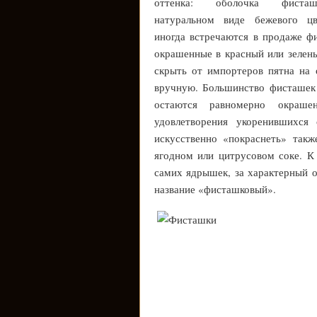
оттенка: оболочка фист
натуральном виде бежевого цв
иногда встречаются в продаже ф
окрашенные в красный или зелены
скрыть от импортеров пятна на 
вручную. Большинство фисташек
остаются равномерно окраш
удовлетворения укоренившихся
искусственно «покраснеть» так
ягодном или цитрусовом соке. К 
самих ядрышек, за характерный о
название «фисташковый».