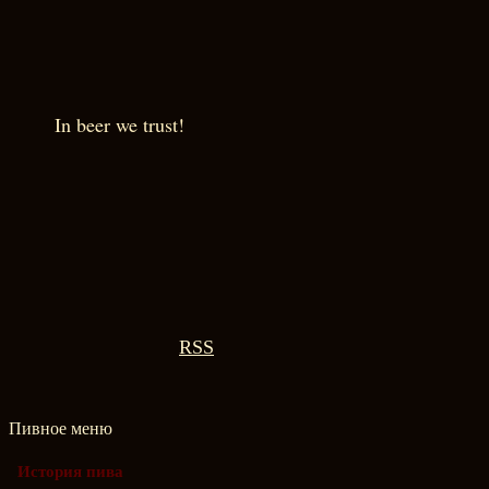
In beer we trust!
RSS
Пивное меню
История пива