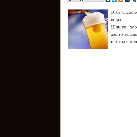
Этот слабоа
воды.
Шишки хоро
желто-зеле
остаться жел