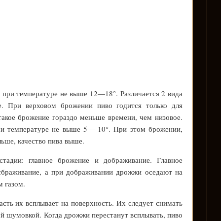
 при температуре не выше 12—18°. Различается 2 вида
. При верховом брожении пиво годится только для
такое брожение гораздо меньше времени, чем низовое.
ри температуре не выше 5— 10°. При этом брожении,
льше, качество пива выше.
тадии: главное брожение и дображивание. Главное
сбраживание, а при дображивании дрожжи оседают на
м газом.
асть их всплывает на поверхность. Их следует снимать
 шумовкой. Когда дрожжи перестанут всплывать, пиво