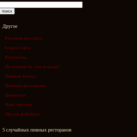
Другое
Реклама на сайте
Карта сайта
Контакты
Не нашли то, что искали?
Пивная Каска
Пивные рестораны
Ценители
Наш твиттер
Мы на фэйсбуке
5 случайных пивных ресторанов