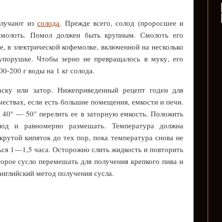
олучают из
солода
. Прежде всего, солод (проросшее и
емолоть. Помол должен быть крупным. Смолоть его
, в электрической кофемолке, включенной на несколько
упорушке. Чтобы зерно не превращалось в муку, его
0-200 г воды на 1 кг солода.
васку или затор. Нижеприведенный рецепт годен для
чествах, если есть большие помещения, емкости и печи.
о 40° — 50° перелить ее в заторную емкость. Положить
лод и равномерно размешать. Температура должна
крутой кипяток до тех пор, пока температура снова не
ься 1—1,5 часа. Осторожно слить жидкость и повторить
торое сусло перемешать для получения крепкого пива и
английский метод получения сусла.