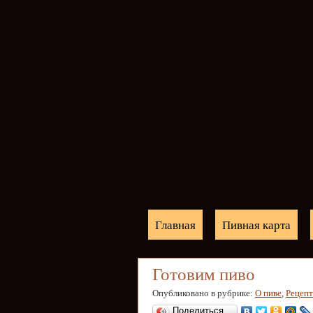
Главная
Пивная карта
Готовим пиво
Опубликовано в рубрике:
О пиве
,
Рецеп
Поделиться…