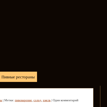
Пивные рестораны
ты
| Метки:
пивоварение
,
солод
,
хмель
| Один комментарий