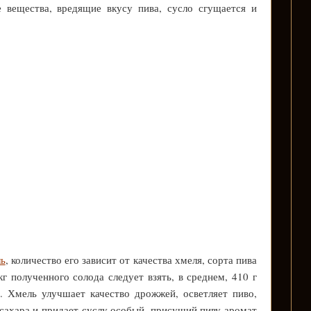
 вещества, вредящие вкусу пива, сусло сгущается и
ь
, количество его зависит от качества хмеля, сорта пива
кг полученного солода следует взять, в среднем, 410 г
. Хмель улучшает качество дрожжей, осветляет пиво,
сахара и придает суслу особый, присущий пиву аромат