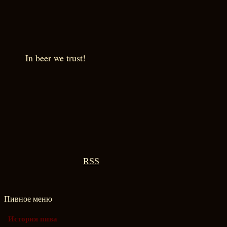
In beer we trust!
RSS
Пивное меню
История пива