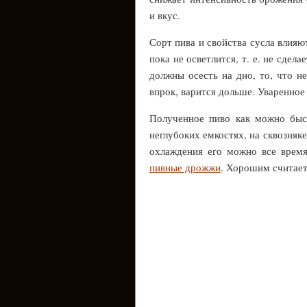
и вкус.
Сорт пива и свойства сусла влияю
пока не осветлится, т. е. не сде
должны осесть на дно, то, что н
впрок, варится дольше. Уваренное 
Полученное пиво как можно быс
неглубоких емкостях, на сквозняк
охлаждения его можно все врем
пивные дрожжи
. Хорошим считае