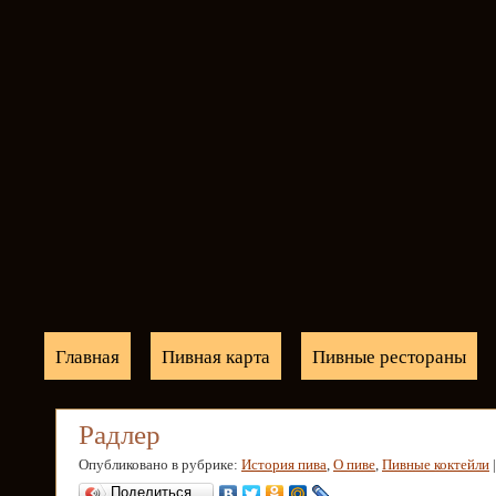
Главная
Пивная карта
Пивные рестораны
Радлер
Опубликовано в рубрике:
История пива
,
О пиве
,
Пивные коктейли
Поделиться…