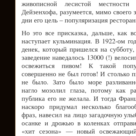
живописной лесистой местност
Дейзенхофа, разумеется, мимо своего 
дни его цель – популяризация ресторан
Но это все присказка, дальше, как в
наступает кульминация. В 1922-ом го
денек, который пришелся на субботу, 
заведение наведалось 13000 (!) велоси
освежиться пивом! К такой попу
совершенно не был готов! И столько п
не было. Зато было море разливанн
нагло мозолил глаза, потому как ра
публика его не желала. И тогда Фран
наскоро придумал несколько благоо
фраз, навесил на лицо загадочную улы
осанке и дрожью в коленках отправи
«хит сезона» — новый освежающий