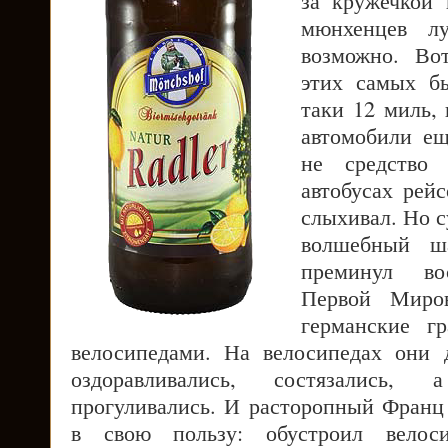
за кружечкой 
мюнхенцев л
возможно. Во
этих самых бы
таки 12 миль, 
автомобили ещ
не средство
автобусах рей
слыхивал. Но 
волшебный ш
преминул вос
Первой Миро
германские г
велосипедами. На велосипедах они 
оздоравливались, состязались
прогуливались. И расторопный Франц 
в свою пользу: обустроил велос