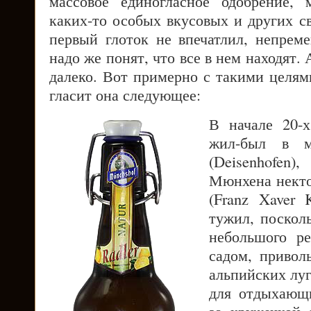
массовое единогласное одобрение,
каких-то особых вкусовых и других с
первый глоток не впечатлил, непреме
надо же понят, что все в нем находят.
далеко. Вот примерно с такими целям
гласит она следующее:
В начале 20-х
жил-был в м
(Deisenhofen
Мюнхена некто
(Franz Xaver 
тужил, поскол
небольшого р
садом, привол
альпийских луг
для отдыхающи