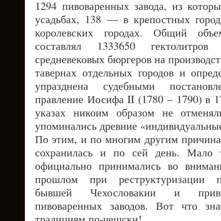
1294 пивоваренных завода, из которы
усадьбах, 138 — в крепостных горо
королевских городах. Общий объе
составлял 1333650 гектолитро
средневековых бюргеров на производст
тавернах отдельных городов и опре
упразднена судебными постанов
правление Иосифа II (1780 – 1790) в 1
указах никоим образом не отменял
упоминались древние «индивидуальные
По этим, и по многим другим причина
сохранилась и по сей день. Мало 
официально принимались во вниман
прошлом при реструктуризации п
бывшей Чехословакии и прива
пивоваренных заводов. Вот что зн
традициям по-чешски!