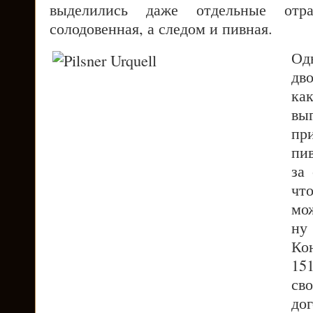
выделились даже отдельные отра
солодовенная, а следом и пивная.
Одн
дв
ка
в
пр
пи
за
чт
мо
ну
Ко
15
св
до