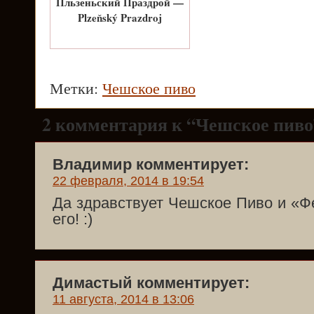
Пльзеньский Праздрой —
Plzeňský Prazdroj
Метки:
Чешское пиво
2 комментария к “Чешское пиво
Владимир комментирует:
22 февраля, 2014 в 19:54
Да здравствует Чешское Пиво и «
его! :)
Димастый комментирует:
11 августа, 2014 в 13:06