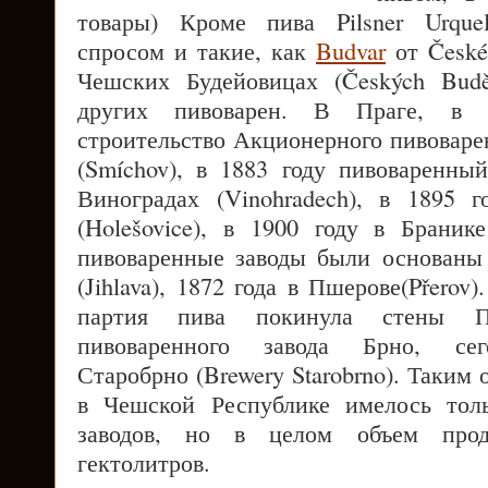
товары) Кроме пива Pilsner Urquel
спросом и такие, как
Budvar
от Českéh
Чешских Будейовицах (Českých Budě
других пивоварен. В Праге, в 1
строительство Акционерного пивоваре
(Smíchov), в 1883 году пивоваренны
Виноградах (Vinohradech), в 1895
(Holešovice), в 1900 году в Браник
пивоваренные заводы были основаны
(Jihlava), 1872 года в Пшерове(Přerov
партия пива покинула стены Пе
пивоваренного завода Брно, сег
Старобрно (Brewery Starobrno). Таким 
в Чешской Республике имелось тол
заводов, но в целом объем прод
гектолитров.