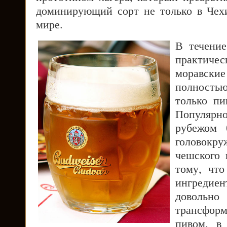
доминирующий сорт не только в Чех
мире.
В течени
практич
моравские
полность
только пи
Популярно
рубежом 
головок
чешского 
тому, что
ингредиен
дово
трансфор
пивом, в