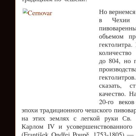
Но вернемся 
в Чехии 
пивоварен
объемом пр
гектолитра.
количество
до 804, но
производст
гектолитр
сказать, с
качество. Н
20-го веко
эпохи традиционного чешского пивова
на этих землях с легкой руки Св. 
Карлом IV и усовершенствованного
(František Ondřej Poupě, 1753-1805)