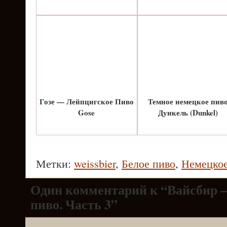
Гозе — Лейпцигское Пиво
Темное немецкое пив
Gose
Дункель (Dunkel)
Метки:
weissbier
,
Белое пиво
,
Немецкое
Один комментарий к “Вайсбир 
пиво. Часть 3”