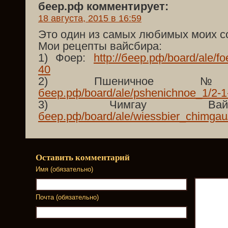
беер.рф комментирует:
18 августа, 2015 в 16:59
Это один из самых любимых моих с
Мои рецепты вайсбира:
1) Фоер:
http://беер.рф/board/ale/f
40
2) Пшеничн
беер.рф/board/ale/pshenichnoe_1/2-1
3) Чимгау В
беер.рф/board/ale/wiessbier_chimgau
Оставить комментарий
Имя (обязательно)
Почта (обязательно)