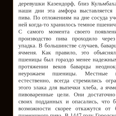
деревушки Казендорф, близ Кульмбаха
наши дни эта амфора выставляется 
пива. По отложениям на дне сосуда уч
ней когда-то хранилось темное пшенич
С самого момента своего появлен
производство пива проходило чере
упадка. В большинстве случаев, бавар
ячменя. Как правило, это объясня
пшеницы был гораздо менее надежным
протяжении веков баварцы неоднок
неурожаем пшеницы. Местные в
естественно, всегда стремились огр
этого злака для выпечки хлеба, а ячм
пивоваренные цели. Они достаточн
своих подданных и опасались, что 
возможности скорее откажутся от 
пшеничного пива. В 1447 году Городс