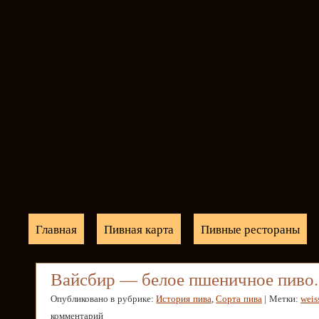
Главная
Пивная карта
Пивные рестораны
Вайсбир — белое пшеничное пиво.
Опубликовано в рубрике:
История пива
,
Сорта пива
| Метки:
weis
комментарий