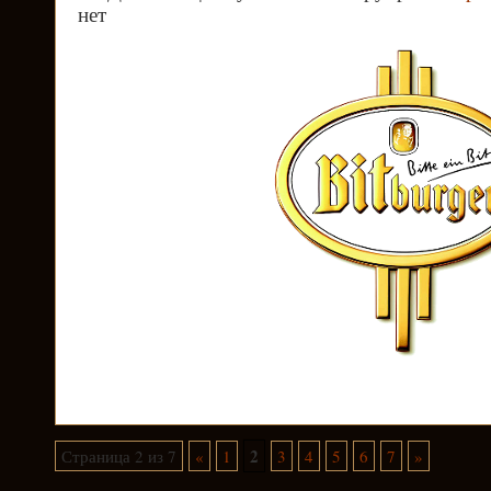
нет
2
Страница 2 из 7
«
1
3
4
5
6
7
»