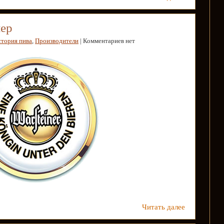
ер
тория пива
,
Производители
| Комментариев нет
Читать далее