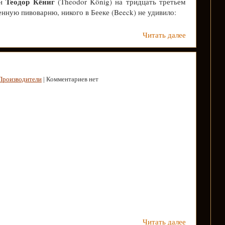
Теодор Кёниг
ын
(Theodor König) на тридцать третьем
нную пивоварню, никого в Бееке (Beeck) не удивило:
Читать далее
Производители
| Комментариев нет
Читать далее