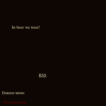
In beer we trust!
RSS
Пивное меню
История пива