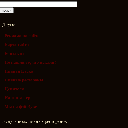
Другое
Реклама на сайте
Карта сайта
Контакты
Не нашли то, что искали?
Пивная Каска
Пивные рестораны
Ценители
Наш твиттер
Мы на фэйсбуке
5 случайных пивных ресторанов