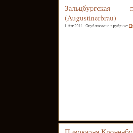
Зальцбургская п
(Augustinerbrau)
1
Авг 2011 | Опубликовано в рубрике:
П
Пивоварня Кроненбу