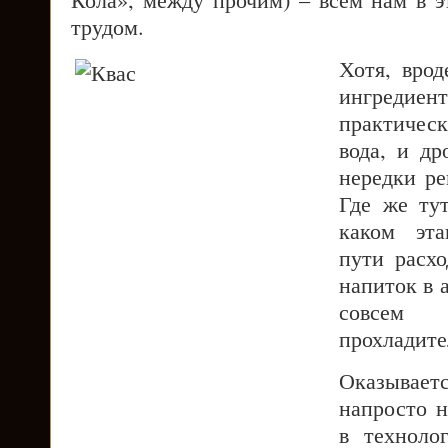
трудом.
Хотя, врод
ингредие
практическ
вода, и др
нередки ре
Где же ту
каком эта
пути расхо
напиток в 
совсе
прохладит
Оказываетс
напросто 
в техноло