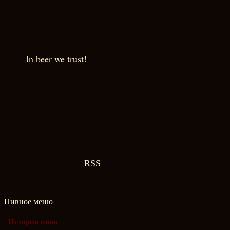
In beer we trust!
RSS
Пивное меню
История пива