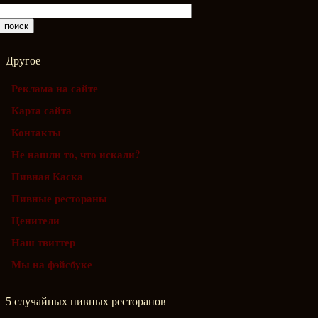
Другое
Реклама на сайте
Карта сайта
Контакты
Не нашли то, что искали?
Пивная Каска
Пивные рестораны
Ценители
Наш твиттер
Мы на фэйсбуке
5 случайных пивных ресторанов