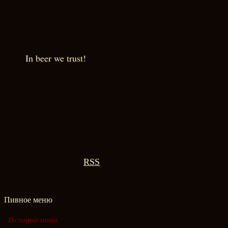
In beer we trust!
RSS
Пивное меню
История пива