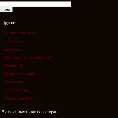
Другое
Реклама на сайте
Карта сайта
Контакты
Не нашли то, что искали?
Пивная Каска
Пивные рестораны
Ценители
Наш твиттер
Мы на фэйсбуке
5 случайных пивных ресторанов