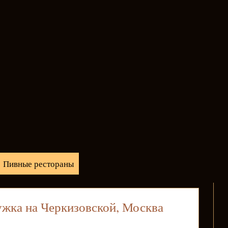
Пивные рестораны
жка на Черкизовской, Москва