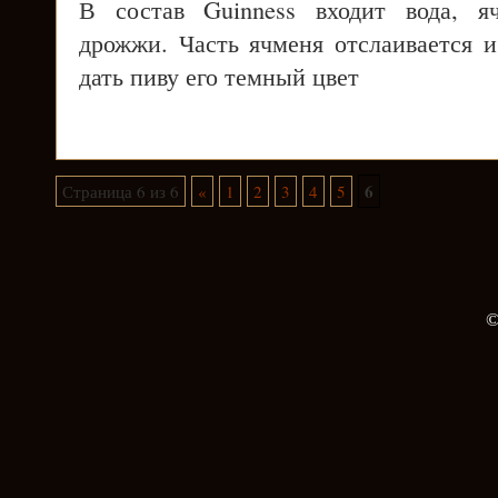
В состав Guinness входит вода, я
дрожжи. Часть ячменя отслаивается и
дать пиву его темный цвет
6
Страница 6 из 6
«
1
2
3
4
5
©