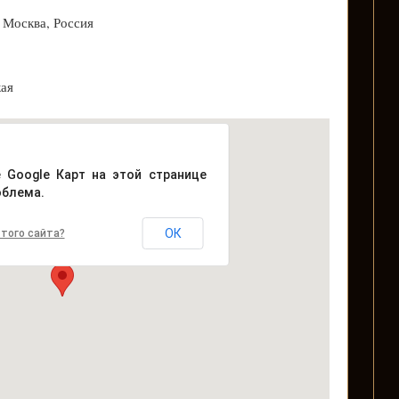
, Москва, Россия
кая
е Google Карт на этой странице
облема.
ОК
того сайта?