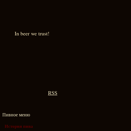
In beer we trust!
RSS
Пивное меню
История пива