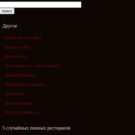
Другое
Реклама на сайте
Карта сайта
Контакты
Не нашли то, что искали?
Пивная Каска
Пивные рестораны
Ценители
Наш твиттер
Мы на фэйсбуке
5 случайных пивных ресторанов