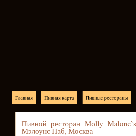
Главная
Пивная карта
Пивные рестораны
Пивной ресторан Molly Malone`s
Мэлоунс Паб, Москва