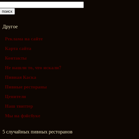
Другое
Реклама на сайте
Карта сайта
Контакты
Не нашли то, что искали?
Пивная Каска
Пивные рестораны
Ценители
Наш твиттер
Мы на фэйсбуке
5 случайных пивных ресторанов