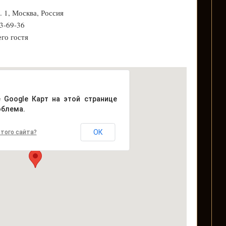
. 1, Москва, Россия
03-69-36
его гостя
е Google Карт на этой странице
облема.
ОК
того сайта?