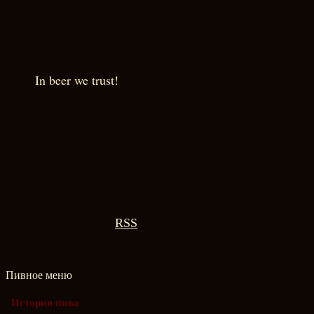
In beer we trust!
RSS
Пивное меню
История пива