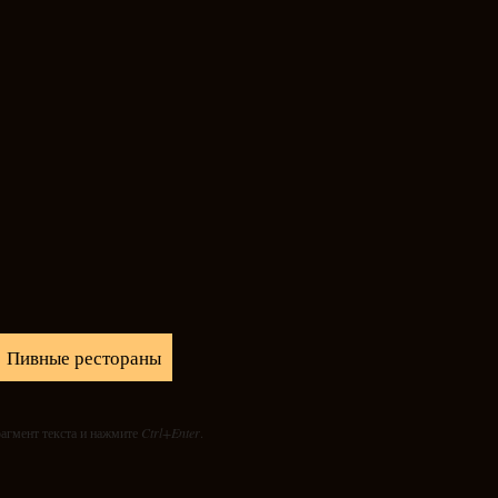
Пивные рестораны
агмент текста и нажмите
Ctrl+Enter
.